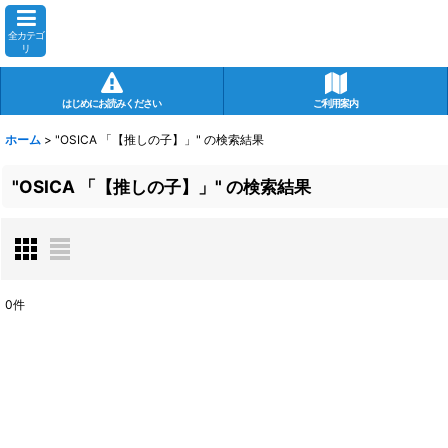
全カテゴ
リ
はじめにお読みください
ご利用案内
ホーム
>
"OSICA 「【推しの子】」"
の
検索結果
"OSICA 「【推しの子】」"
の
検索結果
0
件
商品検索
:
表示数
:
在庫あり