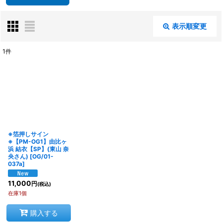
表示順変更
閉じる
1
件
表示数
:
在庫あり
並び順
:
※箔押しサイン
絞り込む
※【PM-OG1】由比ヶ
浜 結衣【SP】(東山 奈
央さん)
[
OG/01-
037a
]
11,000
円
(税込)
在庫1個
購入する