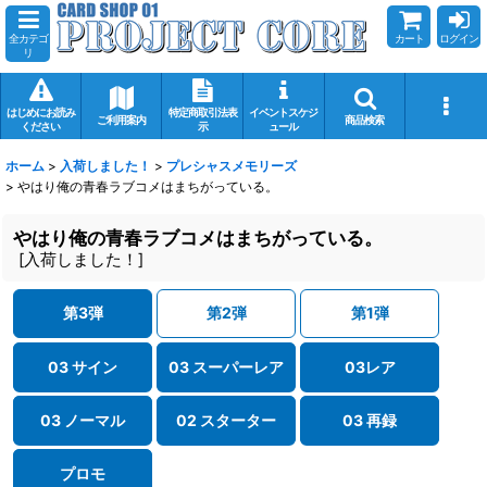
全カテゴ
カート
ログイン
リ
はじめにお読み
特定商取引法表
イベントスケジ
ご利用案内
商品検索
ください
示
ュール
ホーム
>
入荷しました！
>
プレシャスメモリーズ
>
やはり俺の青春ラブコメはまちがっている。
やはり俺の青春ラブコメはまちがっている。
[
入荷しました！
]
第3弾
第2弾
第1弾
03 サイン
03 スーパーレア
03レア
03 ノーマル
02 スターター
03 再録
プロモ