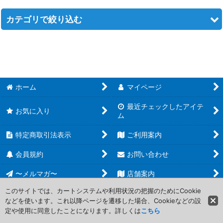
在庫あり
カテゴリで絞り込む
並び順
:
MTG エターナル (全商品)
絞り込む
【ONS・LGN・SCG】オンスロートブロック
ホーム
マイページ
【ODY・TOR・JUD】オデッセイブロック
最近チェックしたアイテ
【INV・PLS・APC】インベイジョンブロック
お気に入り
ム
【MMQ・NEM・PCY】マスクスブロック
特定商取引法表示
ご利用案内
【USG・ULG・UDS】ウルザブロック
会員規約
お問い合わせ
〜メルマガ〜
店舗案内
【TMP・STH・EXO】テンペストブロック
このサイトでは、カートシステムや利用状況の把握のためにCookie
【MIR・VIS・WTH】ミラージュブロック
などを使います。これ以降ページを遷移した場合、Cookieなどの設
Copyright (C) 2006-2017 PROJECT CORE Corporation. All Rights
定や使用に同意したことになります。詳しくは
こちら
Reserved.
【ICE・ALL】アイスエイジブロック