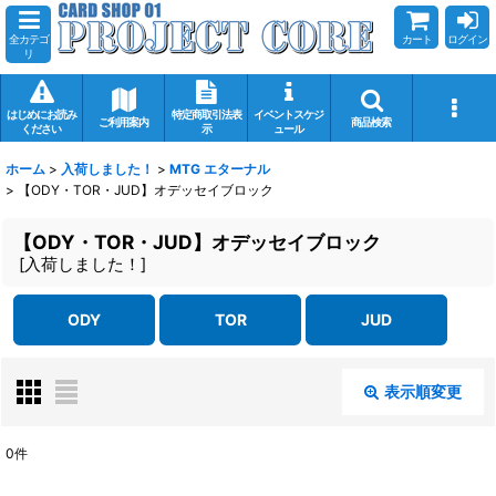
全カテゴ
カート
ログイン
リ
はじめにお読み
特定商取引法表
イベントスケジ
ご利用案内
商品検索
ください
示
ュール
ホーム
>
入荷しました！
>
MTG エターナル
>
【ODY・TOR・JUD】オデッセイブロック
【ODY・TOR・JUD】オデッセイブロック
[
入荷しました！
]
ODY
TOR
JUD
表示順変更
閉じる
0
件
表示数
: