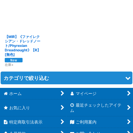
在庫あり
並び順
:
【MIR】《ファイレク
絞り込む
シアン・ドレッドノー
ト/Phyrexian
Dreadnought》【R】
[
無色
]
在庫×
カテゴリで絞り込む
ホーム
マイページ
MTG エターナル (全商品)
最近チェックしたアイテ
【ONS・LGN・SCG】オンスロートブロック
お気に入り
ム
【ODY・TOR・JUD】オデッセイブロック
特定商取引法表示
ご利用案内
【INV・PLS・APC】インベイジョンブロック