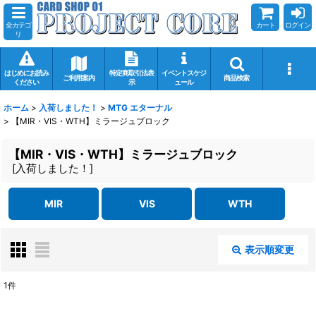
全カテゴ
カート
ログイン
リ
はじめにお読み
特定商取引法表
イベントスケジ
ご利用案内
商品検索
ください
示
ュール
ホーム
>
入荷しました！
>
MTG エターナル
>
【MIR・VIS・WTH】ミラージュブロック
【MIR・VIS・WTH】ミラージュブロック
[
入荷しました！
]
MIR
VIS
WTH
表示順変更
閉じる
1
件
表示数
: