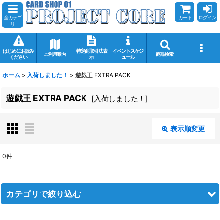
全カテゴ
カート
ログイン
リ
はじめにお読み
特定商取引法表
イベントスケジ
ご利用案内
商品検索
ください
示
ュール
ホーム
>
入荷しました！
>
遊戯王 EXTRA PACK
遊戯王 EXTRA PACK
[
入荷しました！
]
表示順変更
閉じる
0
件
サブカテゴリ
:
カテゴリで絞り込む
表示数
: