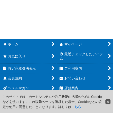
遊戯王 EXTRA PACK (全商品)
在庫あり
【WPP5】WORLD PREMIERE PACK 2024
並び順
:
【WPP3】WORLD PREMIERE PACK 2022
絞り込む
【WPP1】WORLD PREMIERE PACK 2020
【EP19】EXTRA PACK 2019
ホーム
マイページ
最近チェックしたアイテ
【EP18】EXTRA PACK 2018
お気に入り
ム
特定商取引法表示
ご利用案内
会員規約
お問い合わせ
〜メルマガ〜
店舗案内
このサイトでは、カートシステムや利用状況の把握のためにCookie
などを使います。これ以降ページを遷移した場合、Cookieなどの設
Copyright (C) 2006-2017 PROJECT CORE Corporation. All Rights
定や使用に同意したことになります。詳しくは
こちら
Reserved.