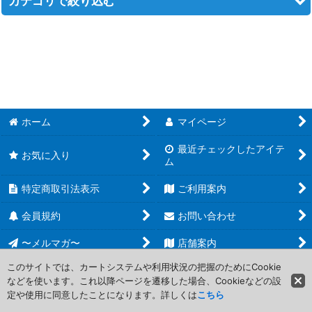
カテゴリで絞り込む
並び順
:
MTG エターナル (全商品)
絞り込む
【ONS・LGN・SCG】オンスロートブロック
【ODY・TOR・JUD】オデッセイブロック
ホーム
マイページ
【INV・PLS・APC】インベイジョンブロック
最近チェックしたアイテ
お気に入り
【MMQ・NEM・PCY】マスクスブロック
ム
【USG・ULG・UDS】ウルザブロック
特定商取引法表示
ご利用案内
会員規約
お問い合わせ
【TMP・STH・EXO】テンペストブロック
〜メルマガ〜
店舗案内
【MIR・VIS・WTH】ミラージュブロック
このサイトでは、カートシステムや利用状況の把握のためにCookie
【ICE・ALL】アイスエイジブロック
などを使います。これ以降ページを遷移した場合、Cookieなどの設
Copyright (C) 2006-2017 PROJECT CORE Corporation. All Rights
定や使用に同意したことになります。詳しくは
こちら
Reserved.
【HML】ホームランド