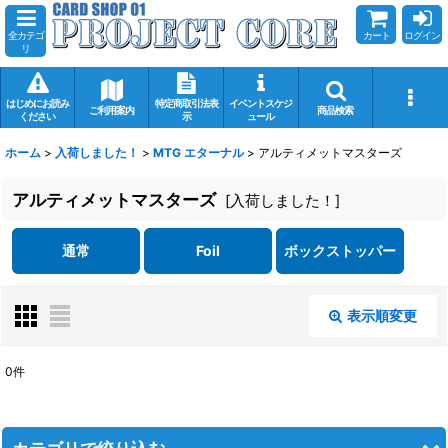
全カテゴ
カート
ログイン
リ
はじめにお読み
特定商取引法表
イベントスケジ
ご利用案内
商品検索
ください
示
ュール
ホーム
>
入荷しました！
>
MTG エターナル
>
アルティメットマスターズ
アルティメットマスターズ
[
入荷しました！
]
通常
Foil
ボックストッパー
表示順変更
閉じる
0
件
表示数
:
在庫あり