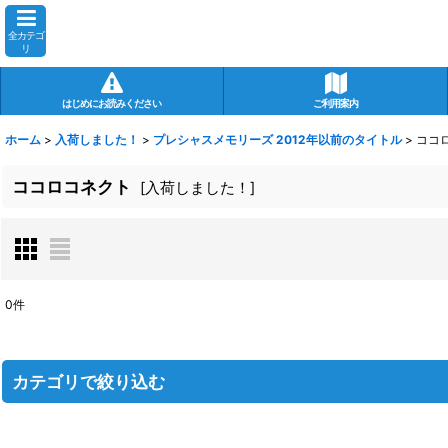
全カテゴ
リ
はじめにお読みください
ご利用案内
ホーム
>
入荷しました！
>
プレシャスメモリーズ 2012年以前のタイトル
>
ココ
ココロコネクト
[
入荷しました！
]
0
件
表示数
:
在庫あり
カテゴリで絞り込む
並び順
:
プレシャスメモリーズ 2012年以前のタイトル (全商品)