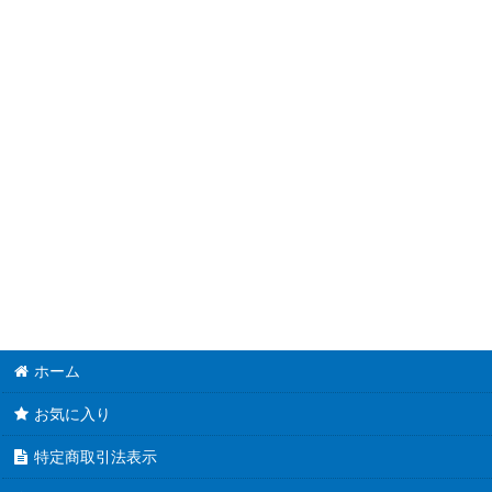
初音ミク
恋と選挙とチョコレート
ガールズ&パンツァー
ココロコネクト
夏色キセキ
とらドラ！
神様のメモ帳
カーニバルファンタズム
ホーム
ゆるゆり
お気に入り
特定商取引法表示
ましろ色シンフォニー