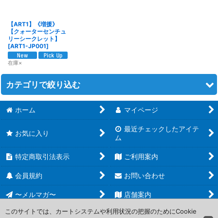
並び順
:
【ART1】《増援》
絞り込む
【クォーターセンチュ
リーシークレット】
[
ART1-JP001
]
在庫×
カテゴリで絞り込む
ホーム
マイページ
遊戯王 (全商品)
最近チェックしたアイテ
【TW02】TERMINAL WORLD 2
お気に入り
ム
【HC01】HISTORY ARCHIVE COLLECTION
特定商取引法表示
ご利用案内
【20AP】20th ANNIVERSARY PACK 2nd WAVE
会員規約
お問い合わせ
〜メルマガ〜
店舗案内
【20AP】20th ANNIVERSARY PACK 1st WAVE
このサイトでは、カートシステムや利用状況の把握のためにCookie
【AC04】アニメーション クロニクル 2024