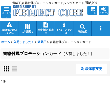
遊戯王,書籍付属プロモーションカード,シングルカード,通販,販売
全カテゴ
カート
ログイン
リ
はじめにお読み
特定商取引法表
イベントスケジ
ご利用案内
商品検索
ください
示
ュール
ホーム
>
入荷しました！
>
遊戯王
>
書籍付属プロモーションカード
書籍付属プロモーションカード
[
入荷しました！
]
表示順変更
閉じる
1
件
表示数
:
在庫あり