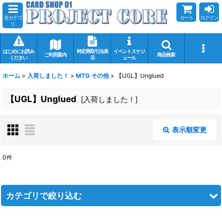
全カテゴ
カート
ログイン
リ
はじめにお読み
特定商取引法表
イベントスケジ
ご利用案内
商品検索
ください
示
ュール
ホーム
>
入荷しました！
>
MTG その他
>
【UGL】Unglued
【UGL】Unglued
[
入荷しました！
]
表示順変更
閉じる
0
件
表示数
:
在庫あり
カテゴリで絞り込む
並び順
: