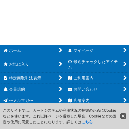
MTG その他 (全商品)
絞り込む
【SS3】Signature Spellbook: Chandra
【SS1】Signature Spellbook: Jace
【UNF】Unfinity
【UST】Unstable
ホーム
マイページ
最近チェックしたアイテ
【UNH】Unhinged
お気に入り
ム
【UGL】Unglued
特定商取引法表示
ご利用案内
Masterpiece Series
会員規約
お問い合わせ
【V17】From the Vault:Transform
〜メルマガ〜
店舗案内
このサイトでは、カートシステムや利用状況の把握のためにCookie
【V16】From the Vault:Lore
などを使います。これ以降ページを遷移した場合、Cookieなどの設
Copyright (C) 2006-2017 PROJECT CORE Corporation. All Rights
定や使用に同意したことになります。詳しくは
こちら
Reserved.
【V15】From the Vault:Angels