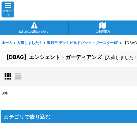
全カテゴ
リ
はじめにお読みください
ご利用案内
ホーム
>
入荷しました！
>
遊戯王 デッキビルドパック・ブースターSP
>
【DBA
【DBAG】エンシェント・ガーディアンズ
[
入荷しました
0
件
表示数
:
在庫あり
カテゴリで絞り込む
並び順
:
遊戯王 デッキビルドパック・ブースターSP (全商品)