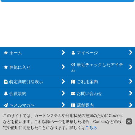
並び順
:
遊戯王 構築済みデッキ (全商品)
絞り込む
【SD43】ストラクチャーデッキ－ アルバ・ストライク
【SD42】ストラクチャーデッキ－オーバーレイ・ユニバース－
【SD41】ストラクチャーデッキ－サイバー流の後継者－
ホーム
マイページ
【SD40】ストラクチャーデッキ－凍獄の氷結界－
最近チェックしたアイテ
お気に入り
ム
【SR11】ストラクチャーデッキR－ドラグニティ・ドライブ－
特定商取引法表示
ご利用案内
【SR07】アンデットワールド
会員規約
お問い合わせ
【SR06】闇黒の呪縛
〜メルマガ〜
店舗案内
このサイトでは、カートシステムや利用状況の把握のためにCookie
【SR05】神光の波動
などを使います。これ以降ページを遷移した場合、Cookieなどの設
Copyright (C) 2006-2017 PROJECT CORE Corporation. All Rights
定や使用に同意したことになります。詳しくは
こちら
Reserved.
【SR04】恐獣の鼓動