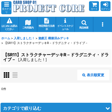
全カテゴ
カート
ログイン
リ
はじめにお読み
特定商取引法表
イベントスケジ
ご利用案内
商品検索
ください
示
ュール
ホーム
>
入荷しました！
>
遊戯王 構築済みデッキ
>
【SR11】ストラクチャーデッキR－ドラグニティ・ドライブ－
【SR11】ストラクチャーデッキR－ドラグニティ・ドラ
イブ－
[
入荷しました！
]
表示順変更
閉じる
0
件
表示数
:
在庫あり
カテゴリで絞り込む