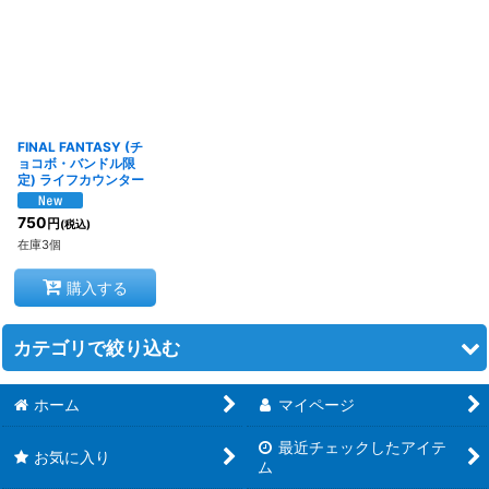
在庫あり
並び順
:
FINAL FANTASY (チ
絞り込む
ョコボ・バンドル限
定) ライフカウンター
750
円
(税込)
在庫3個
購入する
カテゴリで絞り込む
ホーム
マイページ
MTG スタンダード (全商品)
最近チェックしたアイテ
【HOB】ホビット
お気に入り
ム