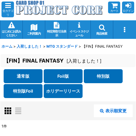
全カテゴ
カート
ログイン
リ
はじめにお読み
特定商取引法表
イベントスケジ
ご利用案内
商品検索
ください
示
ュール
ホーム
>
入荷しました！
>
MTG スタンダード
>
【FIN】FINAL FANTASY
【FIN】FINAL FANTASY
[
入荷しました！
]
通常版
Foil版
特別版
特別版Foil
ホリデーリリース
表示順変更
閉じる
1
件
表示数
: