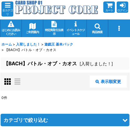
全カテゴ
カート
ログイン
リ
はじめにお読み
特定商取引法表
イベントスケジ
ご利用案内
商品検索
ください
示
ュール
ホーム
>
入荷しました！
>
遊戯王 基本パック
>
【BACH】バトル・オブ・カオス
【BACH】バトル・オブ・カオス
[
入荷しました！
]
表示順変更
閉じる
0
件
表示数
:
在庫あり
カテゴリで絞り込む