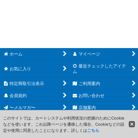
並び順
:
遊戯王 基本パック (全商品)
絞り込む
【SUDA】スプリーム・ダークネス
【ROTA】レイジ・オブ・ジ・アビス
【INFO】インフィニット・フォビドゥン
ホーム
マイページ
【LEDE】レガシー・オブ・デストラクション
最近チェックしたアイテ
お気に入り
ム
【PHNI】ファントム・ナイトメア
特定商取引法表示
ご利用案内
【AGOV】エイジ・オブ・オーバーロード
会員規約
お問い合わせ
【DUNE】デュエリスト・ネクサス
〜メルマガ〜
店舗案内
【CYAC】サイバーストーム・アクセス
このサイトでは、カートシステムや利用状況の把握のためにCookie
などを使います。これ以降ページを遷移した場合、Cookieなどの設
Copyright (C) 2006-2017 PROJECT CORE Corporation. All Rights
【PHHY】フォトン・ハイパーノヴァ
定や使用に同意したことになります。詳しくは
こちら
Reserved.