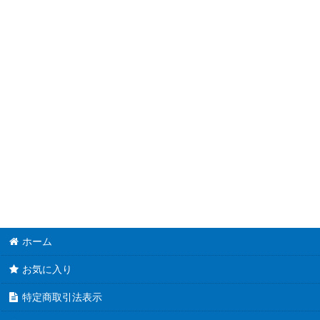
【SUDA】スプリーム・ダークネス
【ROTA】レイジ・オブ・ジ・アビス
【INFO】インフィニット・フォビドゥン
【LEDE】レガシー・オブ・デストラクション
【PHNI】ファントム・ナイトメア
【AGOV】エイジ・オブ・オーバーロード
【DUNE】デュエリスト・ネクサス
【CYAC】サイバーストーム・アクセス
ホーム
【PHHY】フォトン・ハイパーノヴァ
お気に入り
特定商取引法表示
【DABL】ダークウィング・ブラスト