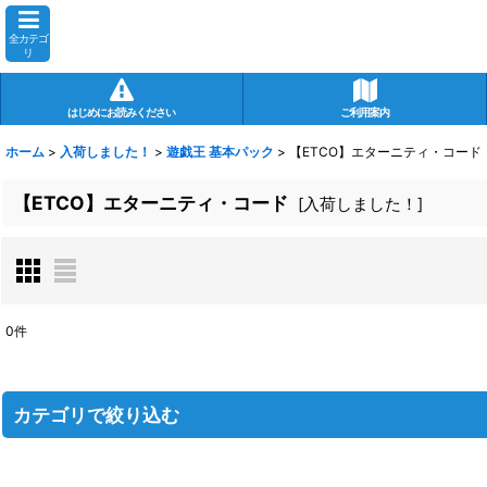
全カテゴ
リ
はじめにお読みください
ご利用案内
ホーム
>
入荷しました！
>
遊戯王 基本パック
>
【ETCO】エターニティ・コード
【ETCO】エターニティ・コード
[
入荷しました！
]
0
件
表示数
:
在庫あり
カテゴリで絞り込む
並び順
:
遊戯王 基本パック (全商品)