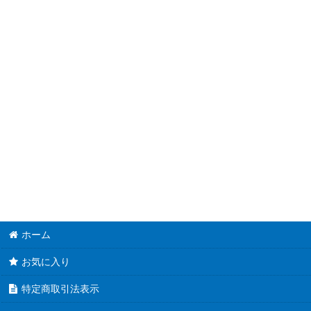
並び順
:
【DBTM】タクティカル・マスターズ
【DBAG】エンシェント・ガーディアンズ
【DBGI】ジェネシス・インパクターズ
【DBSS】シークレット・スレイヤーズ
【DBMF】ミスティック・ファイターズ
【DBIC】インフィニティ・チェイサーズ
【DBHS】ヒドゥン・サモナーズ
ホーム
お気に入り
特定商取引法表示