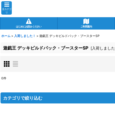
全カテゴ
リ
はじめにお読みください
ご利用案内
ホーム
>
入荷しました！
>
遊戯王 デッキビルドパック・ブースターSP
遊戯王 デッキビルドパック・ブースターSP
[
入荷しました
0
件
サブカテゴリ
:
カテゴリで絞り込む
表示数
:
在庫あり
遊戯王 デッキビルドパック・ブースターSP (全商品)