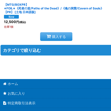
【MTG/BOXPR】
※FOIL※《死者の道/Paths of the Dead》/《魂の洞窟/Cavern of Souls》
【PR】
[
土地 日本語版
]
12,500
円
(税込)
在庫1個
購入する
カテゴリで絞り込む
MTG プロモーションカード (全商品)
プロモーションカード 【白】
ホーム
プロモーションカード 【青】
お気に入り
プロモーションカード 【黒】
特定商取引法表示
プロモーションカード 【赤】