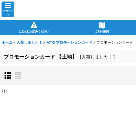
全カテゴ
リ
はじめにお読みください
ご利用案内
ホーム
>
入荷しました！
>
MTG プロモーションカード
>
プロモーションカード 
プロモーションカード 【土地】
[
入荷しました！
]
2
件
表示数
:
在庫あり
並び順
: