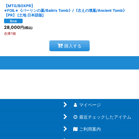
【MTG/BOXPR】
絞り込む
※FOIL※《バーリンの墓/Balin's Tomb》/《古えの墳墓/Ancient Tomb》
【PR】
[
土地 日本語版
]
28,000
円
(税込)
在庫1個
購入する
マイページ
最近チェックしたアイテム
ご利用案内