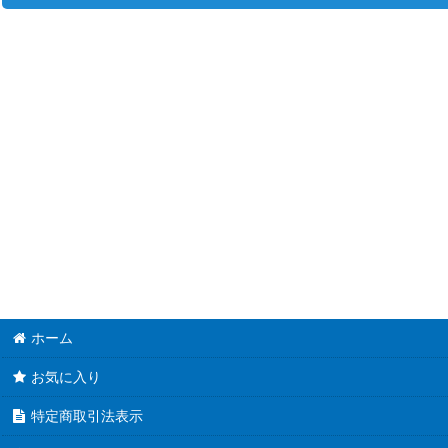
並び順
:
プレシャスメモリーズ (全商品)
直筆サインカード
おちこぼれフルーツタルト
ネコぱら
私、能力は平均値でって言ったよね！
俺を好きなのはお前だけかよ
ぼくたちは勉強ができない！
ホーム
まちカドまぞく
お気に入り
五等分の花嫁
特定商取引法表示
グランベルム