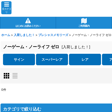
全カテゴ
リ
はじめにお読みください
ご利用案内
ホーム
>
入荷しました！
>
プレシャスメモリーズ
>
ノーゲーム・ノーライフ ゼロ
ノーゲーム・ノーライフ ゼロ
[
入荷しました！
]
サイン
スーパーレア
レア
0
件
表示数
:
在庫あり
カテゴリで絞り込む