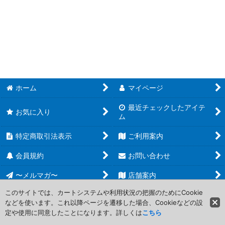
並び順
:
発売済み商品(未開封BOX・未開封セット) (全商品)
絞り込む
MTG スタンダード
MTG パイオニア
MTG モダン
ホーム
マイページ
MTG エターナル
最近チェックしたアイテ
お気に入り
ム
MTG 多人数戦用セット
特定商取引法表示
ご利用案内
MTG 特殊構築済みセット
会員規約
お問い合わせ
ONE PIECEカードゲーム
〜メルマガ〜
店舗案内
ドラゴンボールスーパーカードゲーム フュージョンワールド
このサイトでは、カートシステムや利用状況の把握のためにCookie
などを使います。これ以降ページを遷移した場合、Cookieなどの設
Copyright (C) 2006-2017 PROJECT CORE Corporation. All Rights
UNION ARENA（ユニオンアリーナ）
定や使用に同意したことになります。詳しくは
こちら
Reserved.