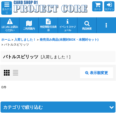
全カテゴ
カート
ログイン
リ
はじめにお読み
特定商取引法表
イベントスケジ
ご利用案内
商品検索
ください
示
ュール
ホーム
>
入荷しました！
>
発売済み商品(未開封BOX・未開封セット)
>
バトルスピリッツ
バトルスピリッツ
[
入荷しました！
]
表示順変更
閉じる
0
件
表示数
:
在庫あり
カテゴリで絞り込む