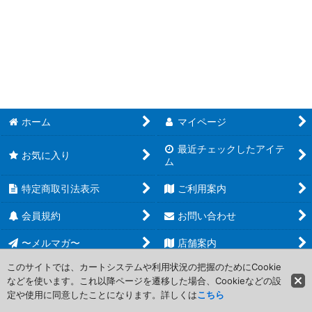
遊戯王 (全商品)
絞り込む
【TW02】TERMINAL WORLD 2
【HC01】HISTORY ARCHIVE COLLECTION
【20AP】20th ANNIVERSARY PACK 2nd WAVE
【20AP】20th ANNIVERSARY PACK 1st WAVE
ホーム
マイページ
最近チェックしたアイテ
【AC04】アニメーション クロニクル 2024
お気に入り
ム
【AC02】アニメーション クロニクル 2022
特定商取引法表示
ご利用案内
【AC01】アニメーション クロニクル 2021
会員規約
お問い合わせ
【CP20】COLLECTION PACK 2020
〜メルマガ〜
店舗案内
このサイトでは、カートシステムや利用状況の把握のためにCookie
【GS06】ゴールドシリーズ2014
などを使います。これ以降ページを遷移した場合、Cookieなどの設
Copyright (C) 2006-2017 PROJECT CORE Corporation. All Rights
定や使用に同意したことになります。詳しくは
こちら
Reserved.
【PP】プレミアムパック