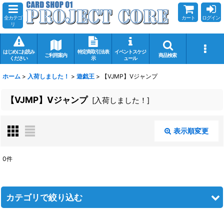
全カテゴ
カート
ログイン
リ
はじめにお読み
特定商取引法表
イベントスケジ
ご利用案内
商品検索
ください
示
ュール
ホーム
>
入荷しました！
>
遊戯王
>
【VJMP】Vジャンプ
【VJMP】Vジャンプ
[
入荷しました！
]
表示順変更
閉じる
0
件
表示数
:
在庫あり
カテゴリで絞り込む
並び順
: