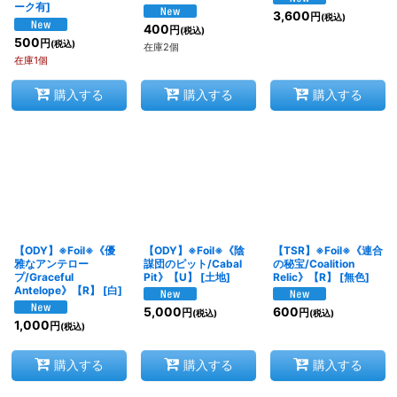
ーク有
]
3,600
円
(税込)
400
円
(税込)
500
円
(税込)
在庫2個
在庫1個
購入する
購入する
購入する
【ODY】※Foil※《優
【ODY】※Foil※《陰
【TSR】※Foil※《連合
雅なアンテロー
謀団のピット/Cabal
の秘宝/Coalition
プ/Graceful
Pit》【U】
[
土地
]
Relic》【R】
[
無色
]
Antelope》【R】
[
白
]
5,000
600
円
円
(税込)
(税込)
1,000
円
(税込)
購入する
購入する
購入する