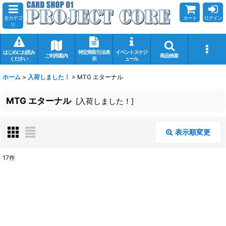
全カテゴ
カート
ログイン
リ
はじめにお読み
特定商取引法表
イベントスケジ
ご利用案内
商品検索
ください
示
ュール
ホーム
>
入荷しました！
>
MTG エターナル
MTG エターナル
[
入荷しました！
]
表示順変更
閉じる
17
件
サブカテゴリ
:
表示数
: