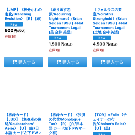
在庫あり
【JMP】《枝分かれの
《繰り返す悪
《ヴォルラスの要
進化/Branching
夢/Recurring
塞/Volrath's
並び順
:
Evolution》【R】
[
緑
]
Nightmare》(Brian
Stronghold》(Brian
Selden 1998 ) ※Not
Selden 1998 ) ※Not
Tournament Legal
Tournament Legal
900
円
(税込)
[
黒 金枠 英語
]
[
土地 金枠 英語
]
絞り込む
在庫1個
1,500
4,500
円
円
(税込)
(税込)
在庫1個
在庫1個
購入する
購入する
購入する
【再録カード】
【再録カード】《独演
【TOR】※Foil※《チ
【JUD】《集魂者の住
の代償/Monologue
ェイナーの布
処/Soulcatchers'
Tax》【R】
[
白/日本
告/Chainer's Edict》
Aerie》【U】
[
白/日
語 カード左下 PWマー
【U】
[
黒
]
本語 カード左下 PWマ
ク有
]