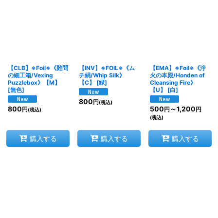
【CLB】※Foil※《難問
【INV】※FOIL※《ム
【EMA】※Foil※《浄
の細工箱/Vexing
チ絹/Whip Silk》
火の本殿/Honden of
Puzzlebox》【M】
【C】
[
緑
]
Cleansing Fire》
[
無色
]
【U】
[
白
]
800
円
(税込)
800
500
～1,200
円
円
円
(税込)
(税込)
購入する
購入する
購入する