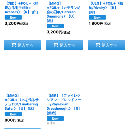
【7ED】※FOIL※《精
【MMQ】
【ULG】※FOIL※《拮
鋭なる射手/Elite
※FOIL※《カテラン組
抗/Rivalry》【R】
Archers》【R】
[
白
]
合の召喚/Cateran
[
赤
]
Summons》【U】
[
黒
]
3,200
1,800
円
円
(税込)
(税込)
3,200
円
(税込)
購入する
購入する
購入する
【MMQ】
【MIR】《ファイレク
※FOIL※《木を伐るサ
シアン・ドレッドノー
テュロス/Lumbering
ト/Phyrexian
Satyr》【U】
[
緑
]
Dreadnought》【R】
[
無色
]
800
円
(税込)
在庫×