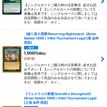
在庫あり
【シングルカードご購入時の注意事項 -必ずお読
み下さい- 】【シングルカードの状態について】
画像は見本です。シングルカードに関しましては
並び順
:
店頭買取にて良品のみを出品させて頂いておりま
すが、初期キズ・ホイ…
絞り込む
《繰り返す悪夢/Recurring Nightmare》(Brian
Selden 1998 ) ※Not Tournament Legal
[
黒 金枠
英語
]
1,500
円
(税込)
在庫1個
【シングルカードご購入時の注意事項 -必ずお読
み下さい- 】【シングルカードの状態について】
画像は見本です。シングルカードに関しましては
店頭買取にて良品のみを出品させて頂いておりま
すが、初期キズ・ホイ…
《ヴォルラスの要塞/Volrath's Stronghold》
(Brian Selden 1998 ) ※Not Tournament Legal
[
土地 金枠 英語
]