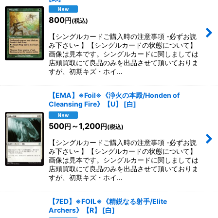
800
円
(税込)
【シングルカードご購入時の注意事項 -必ずお読
み下さい- 】【シングルカードの状態について】
画像は見本です。シングルカードに関しましては
店頭買取にて良品のみを出品させて頂いておりま
すが、初期キズ・ホイ…
【EMA】※Foil※《浄火の本殿/Honden of
Cleansing Fire》【U】
[
白
]
500
～1,200
円
円
(税込)
【シングルカードご購入時の注意事項 -必ずお読
み下さい- 】【シングルカードの状態について】
画像は見本です。シングルカードに関しましては
店頭買取にて良品のみを出品させて頂いておりま
すが、初期キズ・ホイ…
【7ED】※FOIL※《精鋭なる射手/Elite
Archers》【R】
[
白
]