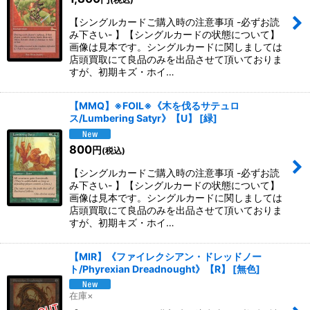
【シングルカードご購入時の注意事項 -必ずお読
み下さい- 】【シングルカードの状態について】
画像は見本です。シングルカードに関しましては
店頭買取にて良品のみを出品させて頂いておりま
すが、初期キズ・ホイ…
【MMQ】※FOIL※《木を伐るサテュロ
ス/Lumbering Satyr》【U】
[
緑
]
800
円
(税込)
【シングルカードご購入時の注意事項 -必ずお読
み下さい- 】【シングルカードの状態について】
画像は見本です。シングルカードに関しましては
店頭買取にて良品のみを出品させて頂いておりま
すが、初期キズ・ホイ…
【MIR】《ファイレクシアン・ドレッドノー
ト/Phyrexian Dreadnought》【R】
[
無色
]
在庫×