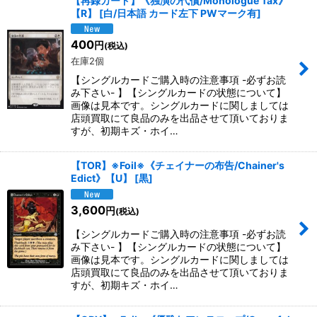
【再録カード】《独演の代償/Monologue Tax》
【R】
[
白/日本語 カード左下 PWマーク有
]
400
円
(税込)
在庫2個
【シングルカードご購入時の注意事項 -必ずお読
み下さい- 】【シングルカードの状態について】
画像は見本です。シングルカードに関しましては
店頭買取にて良品のみを出品させて頂いておりま
すが、初期キズ・ホイ…
【TOR】※Foil※《チェイナーの布告/Chainer's
Edict》【U】
[
黒
]
3,600
円
(税込)
【シングルカードご購入時の注意事項 -必ずお読
み下さい- 】【シングルカードの状態について】
画像は見本です。シングルカードに関しましては
店頭買取にて良品のみを出品させて頂いておりま
すが、初期キズ・ホイ…