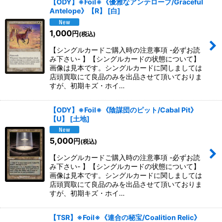
【ODY】※Foil※《優雅なアンテロープ/Graceful
Antelope》【R】
[
白
]
1,000
円
(税込)
【シングルカードご購入時の注意事項 -必ずお読
み下さい- 】【シングルカードの状態について】
画像は見本です。シングルカードに関しましては
店頭買取にて良品のみを出品させて頂いておりま
すが、初期キズ・ホイ…
【ODY】※Foil※《陰謀団のピット/Cabal Pit》
【U】
[
土地
]
5,000
円
(税込)
【シングルカードご購入時の注意事項 -必ずお読
み下さい- 】【シングルカードの状態について】
画像は見本です。シングルカードに関しましては
店頭買取にて良品のみを出品させて頂いておりま
すが、初期キズ・ホイ…
【TSR】※Foil※《連合の秘宝/Coalition Relic》