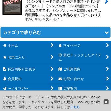
【シングルカードご購入時の注意事項 -必ずお読
み下さい- 】【シングルカードの状態について】
画像は見本です。シングルカードに関しましては
店頭買取にて良品のみを出品させて頂いておりま
すが、初期キズ・ホイ…
カテゴリで絞り込む
ホーム
マイページ
MTG エターナル (全商品)
最近チェックしたアイテ
【ONS・LGN・SCG】オンスロートブロック
お気に入り
ム
【ODY・TOR・JUD】オデッセイブロック
特定商取引法表示
ご利用案内
【INV・PLS・APC】インベイジョンブロック
会員規約
お問い合わせ
〜メルマガ〜
店舗案内
【MMQ・NEM・PCY】マスクスブロック
このサイトでは、カートシステムや利用状況の把握のためにCookie
【USG・ULG・UDS】ウルザブロック
などを使います。これ以降ページを遷移した場合、Cookieなどの設
Copyright (C) 2006-2017 PROJECT CORE Corporation. All Rights
定や使用に同意したことになります。詳しくは
こちら
Reserved.
【TMP・STH・EXO】テンペストブロック