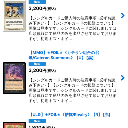
3,200
円
(税込)
【シングルカードご購入時の注意事項 -必ずお読
み下さい- 】【シングルカードの状態について】
画像は見本です。シングルカードに関しましては
店頭買取にて良品のみを出品させて頂いておりま
すが、初期キズ・ホイ…
【MMQ】※FOIL※《カテラン組合の召
喚/Cateran Summons》【U】
[
黒
]
3,200
円
(税込)
【シングルカードご購入時の注意事項 -必ずお読
み下さい- 】【シングルカードの状態について】
画像は見本です。シングルカードに関しましては
店頭買取にて良品のみを出品させて頂いておりま
すが、初期キズ・ホイ…
【ULG】※FOIL※《拮抗/Rivalry》【R】
[
赤
]
1,800
円
(税込)