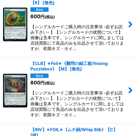
【R】
[
無色
]
600
円
(税込)
【シングルカードご購入時の注意事項 -必ずお読
み下さい- 】【シングルカードの状態について】
画像は見本です。シングルカードに関しましては
店頭買取にて良品のみを出品させて頂いておりま
すが、初期キズ・ホイ…
【CLB】※Foil※《難問の細工箱/Vexing
Puzzlebox》【M】
[
無色
]
800
円
(税込)
【シングルカードご購入時の注意事項 -必ずお読
み下さい- 】【シングルカードの状態について】
画像は見本です。シングルカードに関しましては
店頭買取にて良品のみを出品させて頂いておりま
すが、初期キズ・ホイ…
【INV】※FOIL※《ムチ絹/Whip Silk》【C】
[
緑
]