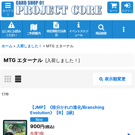
全カテゴ
カート
ログイン
リ
はじめにお読み
特定商取引法表
イベントスケジ
ご利用案内
商品検索
ください
示
ュール
ホーム
>
入荷しました！
>
MTG エターナル
MTG エターナル
[
入荷しました！
]
表示順変更
閉じる
17
件
サブカテゴリ
:
【JMP】《枝分かれの進化/Branching
Evolution》【R】
[
緑
]
900
表示数
:
円
(税込)
在庫1個