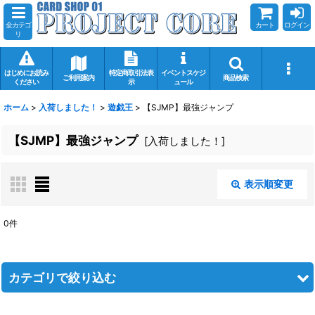
全カテゴ
カート
ログイン
リ
はじめにお読み
特定商取引法表
イベントスケジ
ご利用案内
商品検索
ください
示
ュール
ホーム
>
入荷しました！
>
遊戯王
>
【SJMP】最強ジャンプ
【SJMP】最強ジャンプ
[
入荷しました！
]
表示順変更
閉じる
0
件
表示数
:
在庫あり
カテゴリで絞り込む
並び順
: