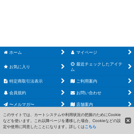
遊戯王 (全商品)
絞り込む
【TW02】TERMINAL WORLD 2
【HC01】HISTORY ARCHIVE COLLECTION
【20AP】20th ANNIVERSARY PACK 2nd WAVE
【20AP】20th ANNIVERSARY PACK 1st WAVE
ホーム
マイページ
最近チェックしたアイテ
【AC04】アニメーション クロニクル 2024
お気に入り
ム
【AC02】アニメーション クロニクル 2022
特定商取引法表示
ご利用案内
【AC01】アニメーション クロニクル 2021
会員規約
お問い合わせ
【CP20】COLLECTION PACK 2020
〜メルマガ〜
店舗案内
このサイトでは、カートシステムや利用状況の把握のためにCookie
【GS06】ゴールドシリーズ2014
などを使います。これ以降ページを遷移した場合、Cookieなどの設
Copyright (C) 2006-2017 PROJECT CORE Corporation. All Rights
定や使用に同意したことになります。詳しくは
こちら
Reserved.
【PP】プレミアムパック