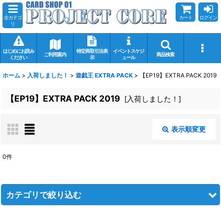
全カテゴ
カート
ログイン
リ
はじめにお読み
特定商取引法表
イベントスケジ
ご利用案内
商品検索
ください
示
ュール
ホーム
>
入荷しました！
>
遊戯王 EXTRA PACK
>
【EP19】EXTRA PACK 2019
【EP19】EXTRA PACK 2019
[
入荷しました！
]
表示順変更
閉じる
0
件
表示数
:
在庫あり
カテゴリで絞り込む
並び順
: