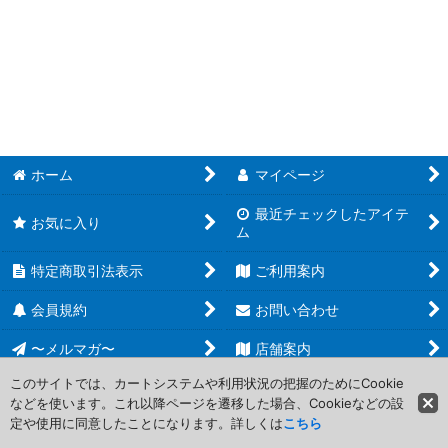
遊戯王 EXTRA PACK (全商品)
絞り込む
【WPP5】WORLD PREMIERE PACK 2024
【WPP3】WORLD PREMIERE PACK 2022
【WPP1】WORLD PREMIERE PACK 2020
【EP19】EXTRA PACK 2019
ホーム
マイページ
最近チェックしたアイテ
【EP18】EXTRA PACK 2018
お気に入り
ム
特定商取引法表示
ご利用案内
会員規約
お問い合わせ
〜メルマガ〜
店舗案内
このサイトでは、カートシステムや利用状況の把握のためにCookie
などを使います。これ以降ページを遷移した場合、Cookieなどの設
Copyright (C) 2006-2017 PROJECT CORE Corporation. All Rights
定や使用に同意したことになります。詳しくは
こちら
Reserved.