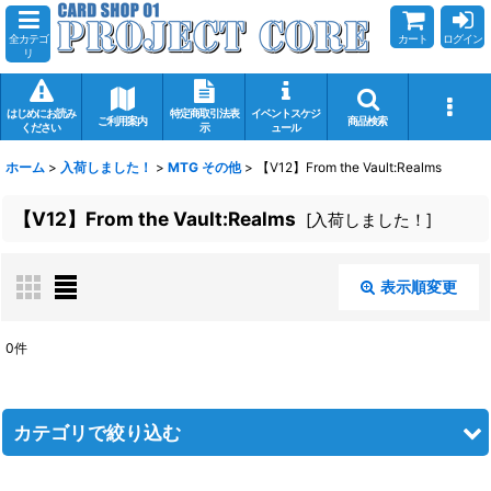
全カテゴ
カート
ログイン
リ
はじめにお読み
特定商取引法表
イベントスケジ
ご利用案内
商品検索
ください
示
ュール
ホーム
>
入荷しました！
>
MTG その他
>
【V12】From the Vault:Realms
【V12】From the Vault:Realms
[
入荷しました！
]
表示順変更
閉じる
0
件
表示数
:
在庫あり
カテゴリで絞り込む
並び順
: