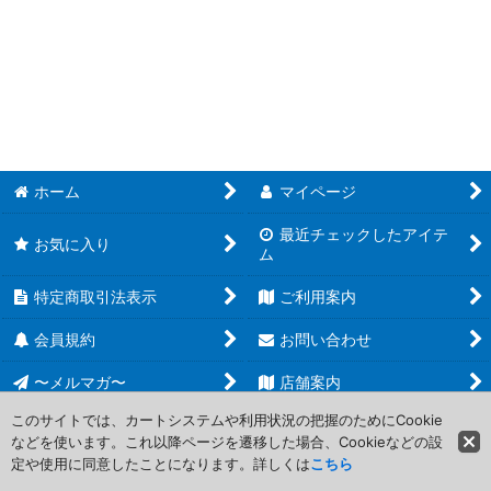
MTG その他 (全商品)
絞り込む
【SS3】Signature Spellbook: Chandra
【SS1】Signature Spellbook: Jace
【UNF】Unfinity
【UST】Unstable
ホーム
マイページ
最近チェックしたアイテ
【UNH】Unhinged
お気に入り
ム
【UGL】Unglued
特定商取引法表示
ご利用案内
Masterpiece Series
会員規約
お問い合わせ
【V17】From the Vault:Transform
〜メルマガ〜
店舗案内
このサイトでは、カートシステムや利用状況の把握のためにCookie
【V16】From the Vault:Lore
などを使います。これ以降ページを遷移した場合、Cookieなどの設
Copyright (C) 2006-2017 PROJECT CORE Corporation. All Rights
定や使用に同意したことになります。詳しくは
こちら
Reserved.
【V15】From the Vault:Angels