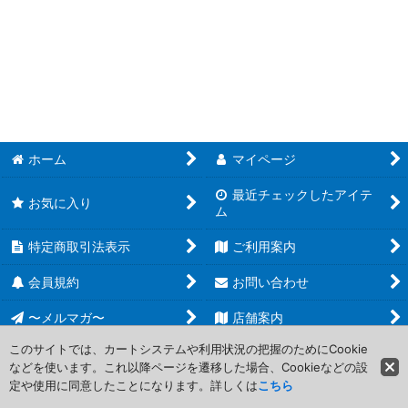
MTG その他 (全商品)
絞り込む
【SS3】Signature Spellbook: Chandra
【SS1】Signature Spellbook: Jace
【UNF】Unfinity
【UST】Unstable
ホーム
マイページ
最近チェックしたアイテ
【UNH】Unhinged
お気に入り
ム
【UGL】Unglued
特定商取引法表示
ご利用案内
Masterpiece Series
会員規約
お問い合わせ
【V17】From the Vault:Transform
〜メルマガ〜
店舗案内
このサイトでは、カートシステムや利用状況の把握のためにCookie
【V16】From the Vault:Lore
などを使います。これ以降ページを遷移した場合、Cookieなどの設
Copyright (C) 2006-2017 PROJECT CORE Corporation. All Rights
定や使用に同意したことになります。詳しくは
こちら
Reserved.
【V15】From the Vault:Angels