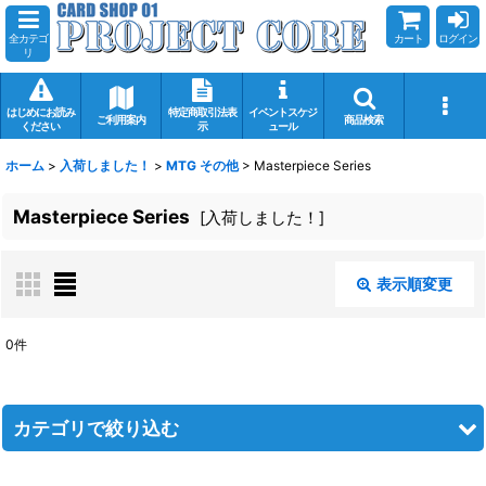
全カテゴ
カート
ログイン
リ
はじめにお読み
特定商取引法表
イベントスケジ
ご利用案内
商品検索
ください
示
ュール
ホーム
>
入荷しました！
>
MTG その他
>
Masterpiece Series
Masterpiece Series
[
入荷しました！
]
表示順変更
閉じる
0
件
表示数
:
在庫あり
カテゴリで絞り込む
並び順
: