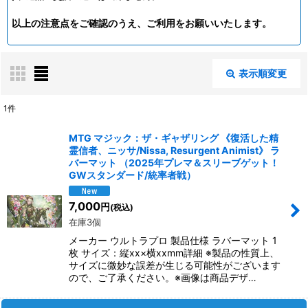
以上の注意点をご確認のうえ、ご利用をお願いいたします。
表示順変更
閉じる
1
件
表示数
:
MTG マジック：ザ・ギャザリング 《復活した精
霊信者、ニッサ/Nissa, Resurgent Animist》 ラ
在庫あり
バーマット （2025年プレマ＆スリーブゲット！
GWスタンダード/統率者戦）
並び順
:
7,000
円
(税込)
在庫3個
絞り込む
メーカー ウルトラプロ 製品仕様 ラバーマット 1
枚 サイズ：縦xx×横xxmm詳細 ※製品の性質上、
サイズに微妙な誤差が生じる可能性がございます
ので、ご了承ください。※画像は商品デザ…