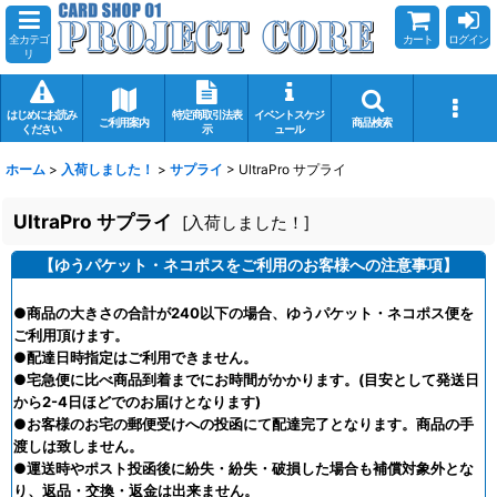
全カテゴ
カート
ログイン
リ
はじめにお読み
特定商取引法表
イベントスケジ
ご利用案内
商品検索
ください
示
ュール
ホーム
>
入荷しました！
>
サプライ
>
UltraPro サプライ
UltraPro サプライ
[
入荷しました！
]
【ゆうパケット・ネコポスをご利用のお客様への注意事項】
●商品の大きさの合計が240以下の場合、ゆうパケット・ネコポス便を
ご利用頂けます。
●配達日時指定はご利用できません。
●宅急便に比べ商品到着までにお時間がかかります。(目安として発送日
から2-4日ほどでのお届けとなります)
●お客様のお宅の郵便受けへの投函にて配達完了となります。商品の手
渡しは致しません。
●運送時やポスト投函後に紛失・紛失・破損した場合も補償対象外とな
り、返品・交換・返金は出来ません。