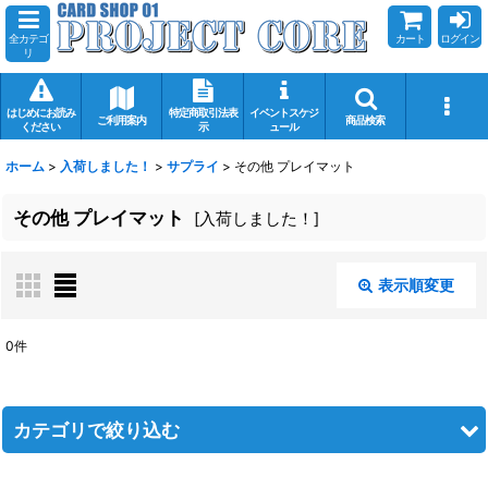
全カテゴ
カート
ログイン
リ
はじめにお読み
特定商取引法表
イベントスケジ
ご利用案内
商品検索
ください
示
ュール
ホーム
>
入荷しました！
>
サプライ
>
その他 プレイマット
その他 プレイマット
[
入荷しました！
]
表示順変更
閉じる
0
件
表示数
:
在庫あり
カテゴリで絞り込む
並び順
: