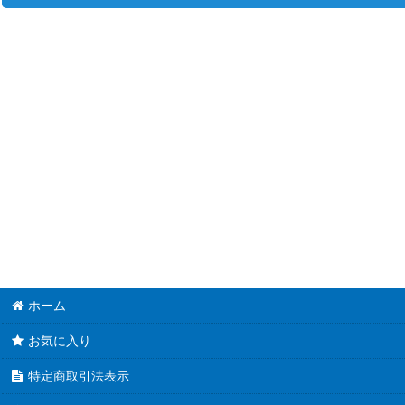
並び順
:
プレシャスメモリーズ (全商品)
直筆サインカード
おちこぼれフルーツタルト
ネコぱら
私、能力は平均値でって言ったよね！
俺を好きなのはお前だけかよ
ぼくたちは勉強ができない！
ホーム
まちカドまぞく
お気に入り
五等分の花嫁
特定商取引法表示
グランベルム