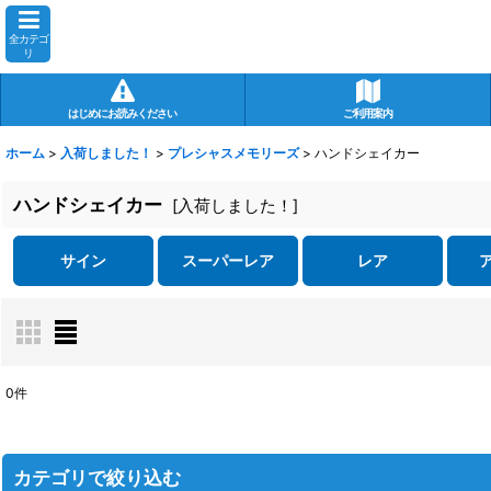
全カテゴ
リ
はじめにお読みください
ご利用案内
ホーム
>
入荷しました！
>
プレシャスメモリーズ
>
ハンドシェイカー
ハンドシェイカー
[
入荷しました！
]
サイン
スーパーレア
レア
0
件
表示数
:
在庫あり
カテゴリで絞り込む