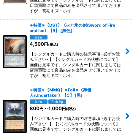
店頭買取にて良品のみを出品させて頂いておりま
すが、初期キズ・ホイ…
※特価※【DST】《火と氷の剣/Sword of Fire
and Ice》【R】
[
無色
]
4,500
円
(税込)
【シングルカードご購入時の注意事項 -必ずお読
み下さい- 】【シングルカードの状態について】
画像は見本です。シングルカードに関しましては
店頭買取にて良品のみを出品させて頂いておりま
すが、初期キズ・ホイ…
※特価※【MMQ】※Foil※《葬儀
人/Undertaker》【C】
[
黒
]
800
～1,000
円
円
(税込)
【シングルカードご購入時の注意事項 -必ずお読
み下さい- 】【シングルカードの状態について】
画像は見本です。シングルカードに関しましては