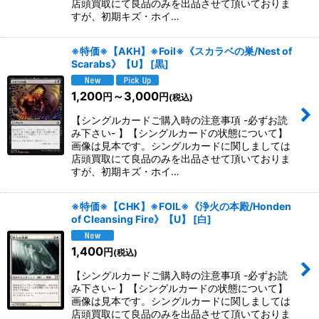
店頭買取にて良品のみを出品させて頂いておりま
すが、初期キズ・ホイ…
※特価※【AKH】※Foil※《スカラベの巣/Nest of
Scarabs》【U】
[
黒
]
1,200
～3,000
円
円
(税込)
【シングルカードご購入時の注意事項 -必ずお読
み下さい- 】【シングルカードの状態について】
画像は見本です。シングルカードに関しましては
店頭買取にて良品のみを出品させて頂いておりま
すが、初期キズ・ホイ…
※特価※【CHK】※FOIL※《浄火の本殿/Honden
of Cleansing Fire》【U】
[
白
]
1,400
円
(税込)
【シングルカードご購入時の注意事項 -必ずお読
み下さい- 】【シングルカードの状態について】
画像は見本です。シングルカードに関しましては
店頭買取にて良品のみを出品させて頂いておりま