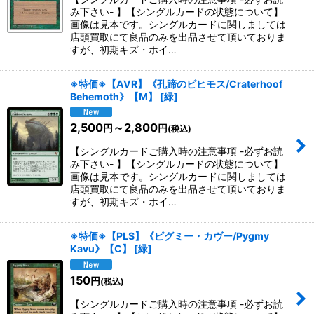
み下さい- 】【シングルカードの状態について】
画像は見本です。シングルカードに関しましては
店頭買取にて良品のみを出品させて頂いておりま
すが、初期キズ・ホイ…
※特価※【AVR】《孔蹄のビヒモス/Craterhoof
Behemoth》【M】
[
緑
]
2,500
～2,800
円
円
(税込)
【シングルカードご購入時の注意事項 -必ずお読
み下さい- 】【シングルカードの状態について】
画像は見本です。シングルカードに関しましては
店頭買取にて良品のみを出品させて頂いておりま
すが、初期キズ・ホイ…
※特価※【PLS】《ピグミー・カヴー/Pygmy
Kavu》【C】
[
緑
]
150
円
(税込)
【シングルカードご購入時の注意事項 -必ずお読