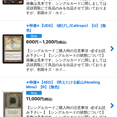
画像は見本です。シングルカードに関しましては
店頭買取にて良品のみを出品させて頂いておりま
すが、初期キズ・ホイ…
※特価※【UDS】《鉄びし/Caltrops》【U】
[
無
色
]
600
～1,200
円
円
(税込)
【シングルカードご購入時の注意事項 -必ずお読
み下さい- 】【シングルカードの状態について】
画像は見本です。シングルカードに関しましては
店頭買取にて良品のみを出品させて頂いておりま
すが、初期キズ・ホイ…
※特価※【4ED】《吠えたける鉱山/Howling
Mine》【R】
[
無色
]
11,000
円
(税込)
【シングルカードご購入時の注意事項 -必ずお読
み下さい- 】【シングルカードの状態について】
画像は見本です。シングルカードに関しましては