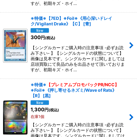
すが、初期キズ・ホイ…
※特価※【7ED】※Foil※《用心深いドレイ
ク/Vigilant Drake》【C】
[
青
]
300
円
(税込)
【シングルカードご購入時の注意事項 -必ずお読
み下さい- 】【シングルカードの状態について】
画像は見本です。シングルカードに関しましては
店頭買取にて良品のみを出品させて頂いておりま
すが、初期キズ・ホイ…
※特価※
【プレミアムプロモパックPR/NCC】
※Foil※《押し寄せるネズミ/Wave of Rats》
【R】
[
黒
]
1,300
円
(税込)
在庫1個
【シングルカードご購入時の注意事項 -必ずお読
み下さい- 】【シングルカードの状態について】
画像は見本です。シングルカードに関しましては