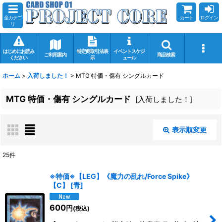
全カテゴ
カート
ログイン
リ
はじめにお読み
特定商取引法表
イベントスケジ
ご利用案内
商品検索
ください
示
ュール
ホーム
>
入荷しました！
>
MTG 特価・傷有 シングルカード
MTG 特価・傷有 シングルカード
[
入荷しました！
]
表示順変更
閉じる
25
件
サブカテゴリ
:
※特価※【LEG】《魔力の乱れ/Force Spike》
【C】
[
青
]
600
表示数
:
円
(税込)