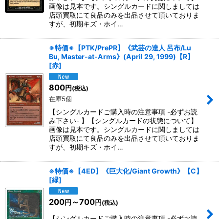
画像は見本です。シングルカードに関しましては
店頭買取にて良品のみを出品させて頂いておりま
すが、初期キズ・ホイ…
※特価※【PTK/PrePR】《武芸の達人 呂布/Lu
Bu, Master-at-Arms》(April 29, 1999)【R】
[
赤
]
800
円
(税込)
在庫5個
【シングルカードご購入時の注意事項 -必ずお読
み下さい- 】【シングルカードの状態について】
画像は見本です。シングルカードに関しましては
店頭買取にて良品のみを出品させて頂いておりま
すが、初期キズ・ホイ…
※特価※【4ED】《巨大化/Giant Growth》【C】
[
緑
]
200
～700
円
円
(税込)
【シングルカードご購入時の注意事項 -必ずお読