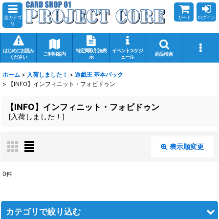
全カテゴ
カート
ログイン
リ
はじめにお読み
特定商取引法表
イベントスケジ
ご利用案内
商品検索
ください
示
ュール
ホーム
>
入荷しました！
>
遊戯王 基本パック
>
【INFO】インフィニット・フォビドゥン
【INFO】インフィニット・フォビドゥン
[
入荷しました！
]
表示順変更
閉じる
0
件
表示数
:
在庫あり
カテゴリで絞り込む