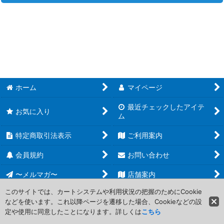
並び順
:
遊戯王 基本パック (全商品)
絞り込む
【SUDA】スプリーム・ダークネス
【ROTA】レイジ・オブ・ジ・アビス
【INFO】インフィニット・フォビドゥン
ホーム
マイページ
【LEDE】レガシー・オブ・デストラクション
最近チェックしたアイテ
お気に入り
ム
【PHNI】ファントム・ナイトメア
特定商取引法表示
ご利用案内
【AGOV】エイジ・オブ・オーバーロード
会員規約
お問い合わせ
【DUNE】デュエリスト・ネクサス
〜メルマガ〜
店舗案内
このサイトでは、カートシステムや利用状況の把握のためにCookie
【CYAC】サイバーストーム・アクセス
などを使います。これ以降ページを遷移した場合、Cookieなどの設
Copyright (C) 2006-2017 PROJECT CORE Corporation. All Rights
定や使用に同意したことになります。詳しくは
こちら
Reserved.
【PHHY】フォトン・ハイパーノヴァ