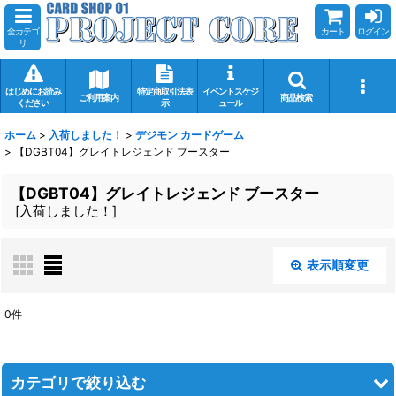
全カテゴ
カート
ログイン
リ
はじめにお読み
特定商取引法表
イベントスケジ
ご利用案内
商品検索
ください
示
ュール
ホーム
>
入荷しました！
>
デジモン カードゲーム
>
【DGBT04】グレイトレジェンド ブースター
【DGBT04】グレイトレジェンド ブースター
[
入荷しました！
]
表示順変更
閉じる
0
件
表示数
:
在庫あり
カテゴリで絞り込む