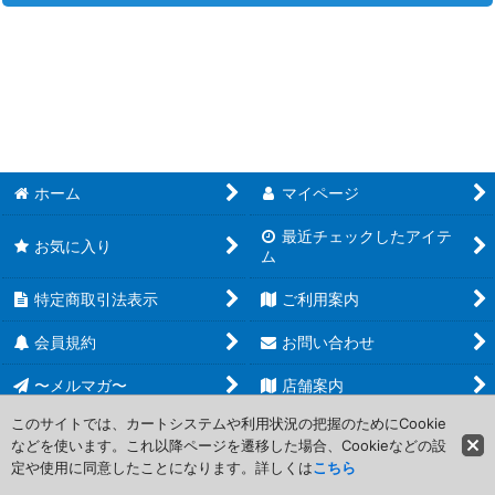
並び順
:
デジモン カードゲーム (全商品)
絞り込む
【DGBT12】アクロス・タイム
【DGBT11】ディメンショナルフェイズ
【DGBT10】クロスエンカウンター
ホーム
マイページ
【DGBT09】Xレコード
最近チェックしたアイテ
お気に入り
ム
【DGBT08】ニューヒーロー
特定商取引法表示
ご利用案内
【DGBT07】ネクストアドベンチャー
会員規約
お問い合わせ
【DGBT06】ダブルダイヤモンド
〜メルマガ〜
店舗案内
このサイトでは、カートシステムや利用状況の把握のためにCookie
【DGBT05】バトルオブオメガ
などを使います。これ以降ページを遷移した場合、Cookieなどの設
Copyright (C) 2006-2017 PROJECT CORE Corporation. All Rights
定や使用に同意したことになります。詳しくは
こちら
Reserved.
【DGBT04】グレイトレジェンド ブースター