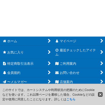
並び順
:
遊戯王 (全商品)
絞り込む
【TW02】TERMINAL WORLD 2
【HC01】HISTORY ARCHIVE COLLECTION
【20AP】20th ANNIVERSARY PACK 2nd WAVE
ホーム
マイページ
【20AP】20th ANNIVERSARY PACK 1st WAVE
最近チェックしたアイテ
お気に入り
ム
【AC04】アニメーション クロニクル 2024
特定商取引法表示
ご利用案内
【AC02】アニメーション クロニクル 2022
会員規約
お問い合わせ
【AC01】アニメーション クロニクル 2021
〜メルマガ〜
店舗案内
【CP20】COLLECTION PACK 2020
このサイトでは、カートシステムや利用状況の把握のためにCookie
などを使います。これ以降ページを遷移した場合、Cookieなどの設
Copyright (C) 2006-2017 PROJECT CORE Corporation. All Rights
【GS06】ゴールドシリーズ2014
定や使用に同意したことになります。詳しくは
こちら
Reserved.