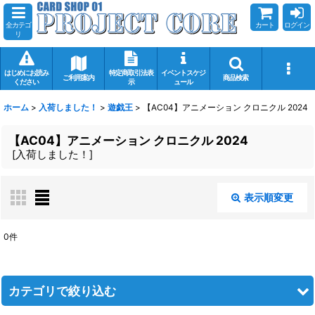
全カテゴ
カート
ログイン
リ
はじめにお読み
特定商取引法表
イベントスケジ
ご利用案内
商品検索
ください
示
ュール
ホーム
>
入荷しました！
>
遊戯王
>
【AC04】アニメーション クロニクル 2024
【AC04】アニメーション クロニクル 2024
[
入荷しました！
]
表示順変更
閉じる
0
件
表示数
:
在庫あり
カテゴリで絞り込む