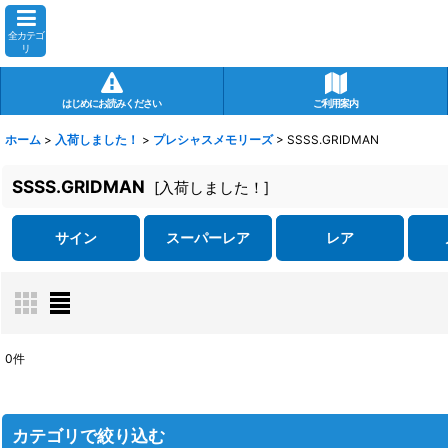
全カテゴ
リ
はじめにお読みください
ご利用案内
ホーム
>
入荷しました！
>
プレシャスメモリーズ
>
SSSS.GRIDMAN
SSSS.GRIDMAN
[
入荷しました！
]
サイン
スーパーレア
レア
0
件
表示数
:
在庫あり
カテゴリで絞り込む