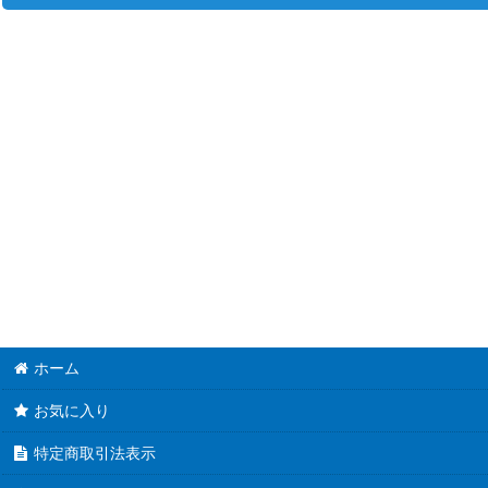
並び順
:
プレシャスメモリーズ (全商品)
直筆サインカード
おちこぼれフルーツタルト
ネコぱら
私、能力は平均値でって言ったよね！
俺を好きなのはお前だけかよ
ぼくたちは勉強ができない！
ホーム
まちカドまぞく
お気に入り
五等分の花嫁
特定商取引法表示
グランベルム