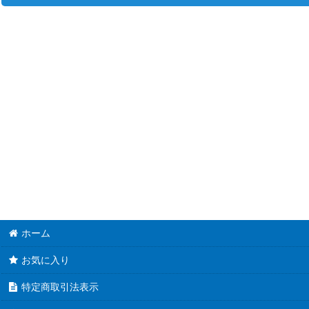
並び順
:
プレシャスメモリーズ (全商品)
直筆サインカード
おちこぼれフルーツタルト
ネコぱら
私、能力は平均値でって言ったよね！
俺を好きなのはお前だけかよ
ぼくたちは勉強ができない！
ホーム
まちカドまぞく
お気に入り
五等分の花嫁
特定商取引法表示
グランベルム