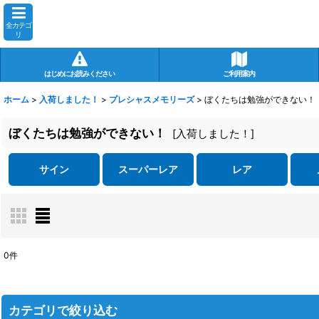
全カテゴ
リ
はじめにお読みください
ご利用案内
ホーム
>
入荷しました！
>
プレシャスメモリーズ
>
ぼくたちは勉強ができない！
ぼくたちは勉強ができない！
[
入荷しました！
]
サイン
スーパーレア
レア
0
件
表示数
:
在庫あり
カテゴリで絞り込む