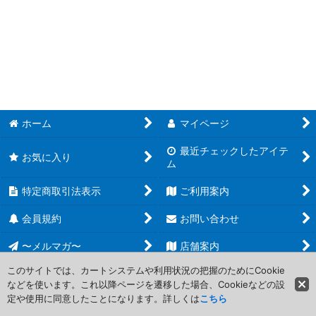
並び順
:
遊戯王 デュエリストパック (全商品)
絞り込む
【DP29】輝光のデュエリスト編
【DP28】爆炎のデュエリスト編
【DP27】輝石のデュエリスト編
ホーム
マイページ
【DP26】深淵のデュエリスト編
最近チェックしたアイテ
お気に入り
ム
【DP25】疾風のデュエリスト編
特定商取引法表示
ご利用案内
【DP24】冥闇のデュエリスト編
会員規約
お問い合わせ
【DP23】レジェンドデュエリスト編6
〜メルマガ〜
店舗案内
【DP22】レジェンドデュエリスト編5
このサイトでは、カートシステムや利用状況の把握のためにCookie
などを使います。これ以降ページを遷移した場合、Cookieなどの設
Copyright (C) 2006-2017 PROJECT CORE Corporation. All Rights
【DP21】レジェンドデュエリスト編4
定や使用に同意したことになります。詳しくは
こちら
Reserved.