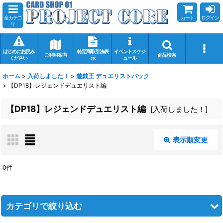
全カテゴ
カート
ログイン
リ
はじめにお読み
特定商取引法表
イベントスケジ
ご利用案内
商品検索
ください
示
ュール
ホーム
>
入荷しました！
>
遊戯王 デュエリストパック
>
【DP18】レジェンドデュエリスト編
【DP18】レジェンドデュエリスト編
[
入荷しました！
]
表示順変更
閉じる
0
件
表示数
:
在庫あり
カテゴリで絞り込む