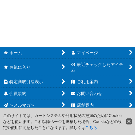
並び順
:
MTG 多人数戦セット (全商品)
絞り込む
【C19】統率者2019以降
【C18】統率者2018
【C17】統率者2017
ホーム
マイページ
【C16】統率者2016
最近チェックしたアイテ
お気に入り
ム
【C15】統率者2015
特定商取引法表示
ご利用案内
【C14】統率者2014
会員規約
お問い合わせ
【C13】統率者2013
〜メルマガ〜
店舗案内
【CMD】統率者
このサイトでは、カートシステムや利用状況の把握のためにCookie
などを使います。これ以降ページを遷移した場合、Cookieなどの設
Copyright (C) 2006-2017 PROJECT CORE Corporation. All Rights
【CMA】Commander's Arsenal
定や使用に同意したことになります。詳しくは
こちら
Reserved.