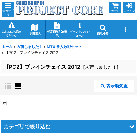
全カテゴ
カート
ログイン
リ
はじめにお読み
特定商取引法表
イベントスケジ
ご利用案内
商品検索
ください
示
ュール
ホーム
>
入荷しました！
>
MTG 多人数戦セット
>
【PC2】プレインチェイス 2012
【PC2】プレインチェイス 2012
[
入荷しました！
]
表示順変更
閉じる
0
件
表示数
:
在庫あり
カテゴリで絞り込む