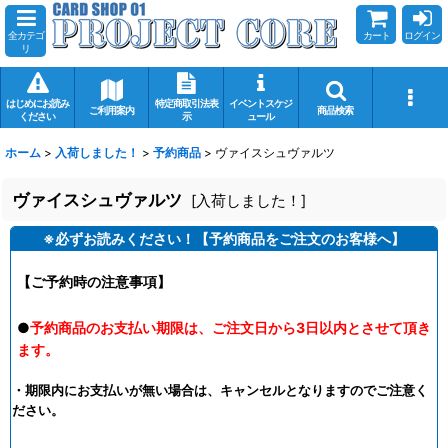
全カテゴ
カート
ログイン
リ
はじめにお読み
特定商取引法表
イベントスケジ
ご利用案内
商品検索
ください
示
ュール
ホーム
>
入荷しました！
>
予約商品
>
ヴァイスシュヴァルツ
ヴァイスシュヴァルツ
[
入荷しました！
]
※必ずお読みください！【予約商品をご注文のお客様へ】
【ご予約時の注意事項】
●
予約商品のお支払い期限は、ご注文日から3日以内とさせて頂き
ます。
・期限内にお支払いが無い場合は、キャンセルとなりますのでご注意く
ださい。