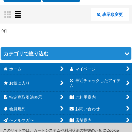
表示順変更
閉じる
0
件
表示数
:
在庫あり
カテゴリで絞り込む
並び順
:
ホーム
マイページ
予約商品 (全商品)
最近チェックしたアイテ
絞り込む
マジック：ザ・ギャザリング
お気に入り
ム
ポケモン関連商品
特定商取引法表示
ご利用案内
遊戯王 OCG
会員規約
お問い合わせ
〜メルマガ〜
店舗案内
デュエルマスターズ
このサイトでは、カートシステムや利用状況の把握のためにCookie