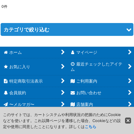
0
件
表示数
:
在庫あり
カテゴリで絞り込む
並び順
:
プレシャスメモリーズ (全商品)
ホーム
マイページ
絞り込む
直筆サインカード
最近チェックしたアイテ
お気に入り
ム
おちこぼれフルーツタルト
特定商取引法表示
ご利用案内
ネコぱら
会員規約
お問い合わせ
私、能力は平均値でって言ったよね！
〜メルマガ〜
店舗案内
俺を好きなのはお前だけかよ
このサイトでは、カートシステムや利用状況の把握のためにCookie
などを使います。これ以降ページを遷移した場合、Cookieなどの設
Copyright (C) 2006-2017 PROJECT CORE Corporation. All Rights
ぼくたちは勉強ができない！
定や使用に同意したことになります。詳しくは
こちら
Reserved.