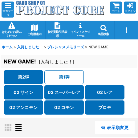
全カテゴ
カート
ログイン
リ
はじめにお読み
特定商取引法表
イベントスケジ
ご利用案内
商品検索
ください
示
ュール
ホーム
>
入荷しました！
>
プレシャスメモリーズ
>
NEW GAME!
NEW GAME!
[
入荷しました！
]
第2弾
第1弾
02 サイン
02 スーパーレア
02 レア
02 アンコモン
02 コモン
プロモ
表示順変更
閉じる