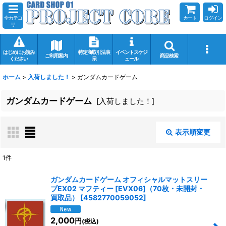
全カテゴ
カート
ログイン
リ
はじめにお読み
特定商取引法表
イベントスケジ
ご利用案内
商品検索
ください
示
ュール
ホーム
>
入荷しました！
>
ガンダムカードゲーム
ガンダムカードゲーム
[
入荷しました！
]
表示順変更
閉じる
1
件
サブカテゴリ
:
ガンダムカードゲーム オフィシャルマットスリー
ブEX02 マフティー [EVX06]（70枚・未開封・
買取品）
[
4582770059052
]
表示数
:
2,000
円
(税込)