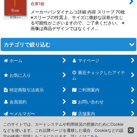
在庫1個
在庫あり
メーカーバンダイナムコ詳細 内容 スリーブ 70枚
※スリーブの性質上、サイズに微妙な誤差が生じ
並び順
:
る可能性がございますので、ご了承ください。 ※
画像は商品デザインではなくイメ…
絞り込む
カテゴリで絞り込む
ホーム
マイページ
ガンダムカードゲーム (全商品)
最近チェックしたアイテ
ブースター第5弾 Freedom Ascension【GD05】
お気に入り
ム
ブースター第4弾 Phantom Aria【GD04】
特定商取引法表示
ご利用案内
ブースター第3弾 Steel Requiem【GD03】
会員規約
お問い合わせ
〜メルマガ〜
店舗案内
ブースター第2弾 Dual Impact【GD02】
このサイトでは、カートシステムや利用状況の把握のためにCookie
ブースター第1弾 Newtype Rising 【GD01】
などを使います。これ以降ページを遷移した場合、Cookieなどの設
Copyright (C) 2006-2017 PROJECT CORE Corporation. All Rights
定や使用に同意したことになります。詳しくは
こちら
Reserved.