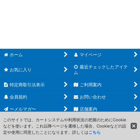
並び順
:
プレシャスメモリーズ 2012年以前のタイトル (全商品)
絞り込む
初音ミク
恋と選挙とチョコレート
ガールズ&パンツァー
ホーム
マイページ
ココロコネクト
最近チェックしたアイテ
お気に入り
ム
夏色キセキ
特定商取引法表示
ご利用案内
とらドラ！
会員規約
お問い合わせ
神様のメモ帳
〜メルマガ〜
店舗案内
カーニバルファンタズム
このサイトでは、カートシステムや利用状況の把握のためにCookie
などを使います。これ以降ページを遷移した場合、Cookieなどの設
Copyright (C) 2006-2017 PROJECT CORE Corporation. All Rights
ゆるゆり
定や使用に同意したことになります。詳しくは
こちら
Reserved.