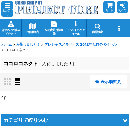
全カテゴ
カート
ログイン
リ
はじめにお読み
特定商取引法表
イベントスケジ
ご利用案内
商品検索
ください
示
ュール
ホーム
>
入荷しました！
>
プレシャスメモリーズ 2012年以前のタイトル
>
ココロコネクト
ココロコネクト
[
入荷しました！
]
表示順変更
閉じる
0
件
表示数
:
在庫あり
カテゴリで絞り込む