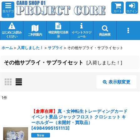
全カテゴ
カート
ログイン
リ
はじめにお読み
特定商取引法表
イベントスケジ
ご利用案内
商品検索
ください
示
ュール
ホーム
>
入荷しました！
>
サプライ
>
その他サプライ・サプライセット
その他サプライ・サプライセット
[
入荷しました！
]
表示順変更
閉じる
1
件
表示数
:
【倉庫在庫】
真・女神転生トレーディングカード
イベント景品 ジャックフロスト クロシェット キ
在庫あり
ーホルダー（未開封・買取品）
[
4984995151113
]
並び順
: