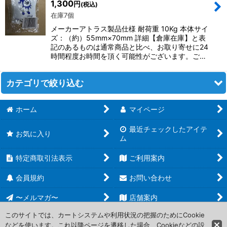
1,300
円
(税込)
在庫7個
絞り込む
メーカーアトラス製品仕様 耐荷重 10Kg 本体サイ
ズ：（約）55mm×70mm 詳細【倉庫在庫】と表
記のあるものは通常商品と比べ、お取り寄せに24
時間程度お時間を頂く可能性がございます。ご…
カテゴリで絞り込む
ホーム
マイページ
サプライ (全商品)
最近チェックしたアイテ
予約受付中商品
お気に入り
ム
プロジェクトコア オリジナルスリーブ
特定商取引法表示
ご利用案内
ブロッコリースリーブコレクション
会員規約
お問い合わせ
〜メルマガ〜
店舗案内
ブロッコリースリーブプロテクター
このサイトでは、カートシステムや利用状況の把握のためにCookie
ブロッコリーカードボックスコレクション
などを使います。これ以降ページを遷移した場合、Cookieなどの設