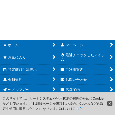
MTG デュエルデッキ (全商品)
並び順
:
エルフ vs 発明者
マーフォーク vs ゴブリン
絞り込む
精神 vs 物理
ニッサ vs オブ・ニクシリス
ホーム
マイページ
最近チェックしたアイテ
正しき者 vs 堕ちし者
お気に入り
ム
ゼンディカー vs エルドラージ
特定商取引法表示
ご利用案内
エルズペス vs キオーラ
会員規約
お問い合わせ
迅速 vs 狡知
〜メルマガ〜
店舗案内
このサイトでは、カートシステムや利用状況の把握のためにCookie
ジェイス vs ヴラスカ
などを使います。これ以降ページを遷移した場合、Cookieなどの設
Copyright (C) 2006-2017 PROJECT CORE Corporation. All Rights
定や使用に同意したことになります。詳しくは
こちら
Reserved.
英雄 vs 怪物