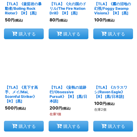
【TLA】《釜茹岩の暴
【TLA】《火の国のド
【TLA】《霧の沼地の
動者/Boiling Rock
リル/The Fire Nation
幻視/Foggy Swamp
Rioter》【R】
[
黒
]
Drill》【R】
[
黒
]
Visions》【R】
[
黒
]
50
80
100
円
円
円
(税込)
(税込)
(税込)
購入する
購入する
購入する
【TLA】《見下す高
【TLA】《妄執の追跡
【TLA】《カラスワ
手、メイ/Mai,
行/Obsessive
シ/Raven Eagle》
Scornful Striker》
Pursuit》【R】
[
黒/日
【R】
[
黒/日本語
]
【R】
[
黒
]
本語
]
100
円
(税込)
500
200
円
円
(税込)
(税込)
在庫2個
在庫1個
購入する
購入する
購入する