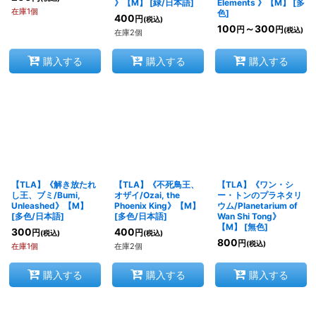
》【M】
[
緑/日本語
]
Elements 》【M】
[
多
在庫1個
色
]
400
円
(税込)
100
～300
円
円
(税込)
在庫2個
購入する
購入する
購入する
【TLA】《解き放たれ
【TLA】《不死鳥王、
【TLA】《ワン・シ
し王、ブミ/Bumi,
オザイ/Ozai, the
ー・トンのプラネタリ
Unleashed》【M】
Phoenix King》【M】
ウム/Planetarium of
[
多色/日本語
]
[
多色/日本語
]
Wan Shi Tong》
【M】
[
無色
]
300
400
円
円
(税込)
(税込)
800
円
(税込)
在庫1個
在庫2個
購入する
購入する
購入する