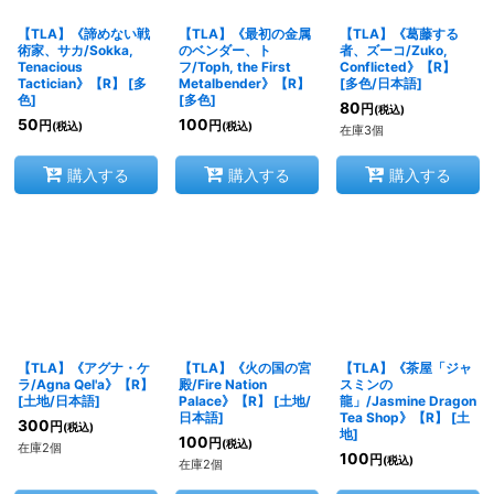
【TLA】《諦めない戦
【TLA】《最初の金属
【TLA】《葛藤する
術家、サカ/Sokka,
のベンダー、ト
者、ズーコ/Zuko,
Tenacious
フ/Toph, the First
Conflicted》【R】
Tactician》【R】
[
多
Metalbender》【R】
[
多色/日本語
]
色
]
[
多色
]
80
円
(税込)
50
100
円
円
(税込)
(税込)
在庫3個
購入する
購入する
購入する
【TLA】《アグナ・ケ
【TLA】《火の国の宮
【TLA】《茶屋「ジャ
ラ/Agna Qel'a》【R】
殿/Fire Nation
スミンの
[
土地/日本語
]
Palace》【R】
[
土地/
龍」/Jasmine Dragon
日本語
]
Tea Shop》【R】
[
土
300
円
(税込)
地
]
100
円
(税込)
在庫2個
100
円
(税込)
在庫2個