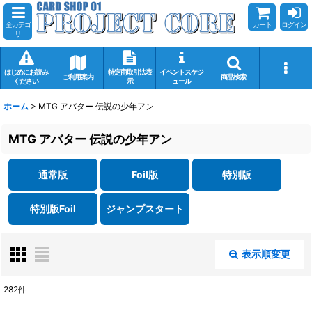
全カテゴ
カート
ログイン
リ
はじめにお読み
特定商取引法表
イベントスケジ
ご利用案内
商品検索
ください
示
ュール
ホーム
>
MTG アバター 伝説の少年アン
MTG アバター 伝説の少年アン
通常版
Foil版
特別版
特別版Foil
ジャンプスタート
表示順変更
閉じる
282
件
表示数
: