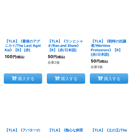
【TLA】《最後のアグ
【TLA】《ランとシャ
【TLA】《戦時の抗議
ニカイ/The Last Agni
オ/Ran and Shaw》
者/Wartime
Kai》【R】
[
赤
]
【R】
[
赤/日本語
]
Protestors》【R】
[
赤/日本語
]
100
50
円
円
(税込)
(税込)
50
円
(税込)
在庫2個
在庫3個
購入する
購入する
購入する
【TLA】《アバターの
【TLA】《熱心な飼育
【TLA】《土の王/The