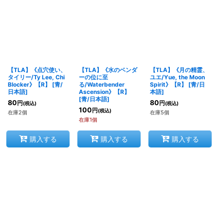
【TLA】《点穴使い、
【TLA】《水のベンダ
【TLA】《月の精霊、
タイリー/Ty Lee, Chi
ーの位に至
ユエ/Yue, the Moon
Blocker》【R】
[
青/
る/Waterbender
Spirit》【R】
[
青/日
日本語
]
Ascension》【R】
本語
]
[
青/日本語
]
80
80
円
円
(税込)
(税込)
100
円
(税込)
在庫2個
在庫5個
在庫1個
購入する
購入する
購入する