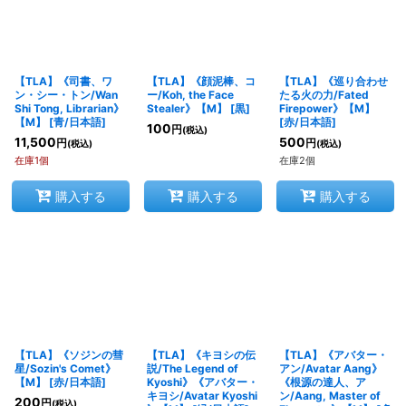
【TLA】《司書、ワ
【TLA】《顔泥棒、コ
【TLA】《巡り合わせ
ン・シー・トン/Wan
ー/Koh, the Face
たる火の力/Fated
Shi Tong, Librarian》
Stealer》【M】
[
黒
]
Firepower》【M】
【M】
[
青/日本語
]
[
赤/日本語
]
100
円
(税込)
11,500
500
円
円
(税込)
(税込)
在庫1個
在庫2個
購入する
購入する
購入する
【TLA】《ソジンの彗
【TLA】《キヨシの伝
【TLA】《アバター・
星/Sozin's Comet》
説/The Legend of
アン/Avatar Aang》
【M】
[
赤/日本語
]
Kyoshi》《アバター・
《根源の達人、ア
キヨシ/Avatar Kyoshi
ン/Aang, Master of
200
円
(税込)