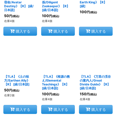
宿命/Avatar
係/Diligent
Earth King》【R】
Destiny》【R】
[
緑/
Zookeeper》【R】
[
緑
]
日本語
]
[
緑/日本語
]
100
円
(税込)
50
100
円
円
(税込)
(税込)
在庫4個
在庫4個
購入する
購入する
購入する
【TLA】《土の味
【TLA】《根源の教
【TLA】《万里の渓谷
方/Earthen Ally》
え/Elemental
の案内人/Great
【R】
[
緑/日本語
]
Teachings》【R】
Divide Guide》【R】
[
緑/日本語
]
[
緑/日本語
]
50
円
(税込)
100
150
円
円
(税込)
(税込)
在庫2個
在庫4個
在庫4個
購入する
購入する
購入する