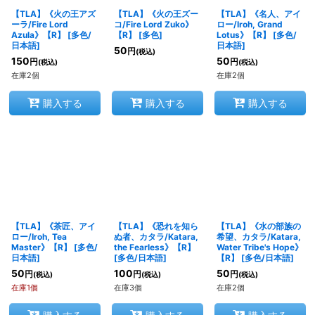
【TLA】《火の王アズ
【TLA】《火の王ズー
【TLA】《名人、アイ
ーラ/Fire Lord
コ/Fire Lord Zuko》
ロー/Iroh, Grand
Azula》【R】
[
多色/
【R】
[
多色
]
Lotus》【R】
[
多色/
日本語
]
日本語
]
50
円
(税込)
150
50
円
円
(税込)
(税込)
在庫2個
在庫2個
購入する
購入する
購入する
【TLA】《茶匠、アイ
【TLA】《恐れを知ら
【TLA】《水の部族の
ロー/Iroh, Tea
ぬ者、カタラ/Katara,
希望、カタラ/Katara,
Master》【R】
[
多色/
the Fearless》【R】
Water Tribe's Hope》
日本語
]
[
多色/日本語
]
【R】
[
多色/日本語
]
50
100
50
円
円
円
(税込)
(税込)
(税込)
在庫1個
在庫3個
在庫2個