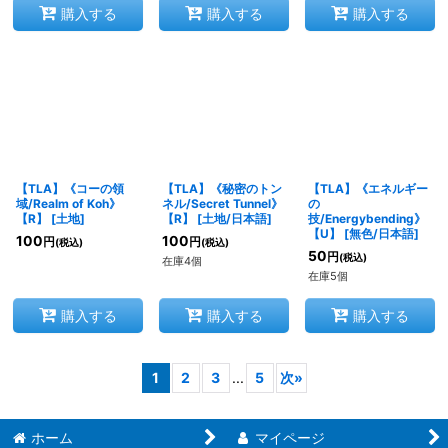
購入する
購入する
購入する
【TLA】《コーの領
【TLA】《秘密のトン
【TLA】《エネルギー
域/Realm of Koh》
ネル/Secret Tunnel》
の
【R】
[
土地
]
【R】
[
土地/日本語
]
技/Energybending》
【U】
[
無色/日本語
]
100
100
円
円
(税込)
(税込)
50
円
(税込)
在庫4個
在庫5個
購入する
購入する
購入する
1
2
3
...
5
次
»
ホーム
マイページ