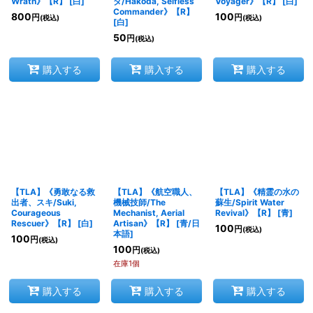
Wrath》【R】
[
白
]
ダ/Hakoda, Selfless
Voyager》【R】
[
白
]
Commander》【R】
800
100
円
円
(税込)
(税込)
[
白
]
50
円
(税込)
購入する
購入する
購入する
【TLA】《勇敢なる救
【TLA】《航空職人、
【TLA】《精霊の水の
出者、スキ/Suki,
機械技師/The
蘇生/Spirit Water
Courageous
Mechanist, Aerial
Revival》【R】
[
青
]
Rescuer》【R】
[
白
]
Artisan》【R】
[
青/日
100
円
(税込)
本語
]
100
円
(税込)
100
円
(税込)
在庫1個
購入する
購入する
購入する