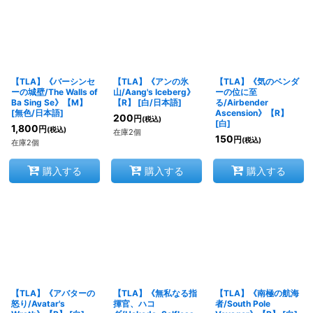
【TLA】《バーシンセ
【TLA】《アンの氷
【TLA】《気のベンダ
ーの城壁/The Walls of
山/Aang's Iceberg》
ーの位に至
Ba Sing Se》【M】
【R】
[
白/日本語
]
る/Airbender
[
無色/日本語
]
Ascension》【R】
200
円
(税込)
[
白
]
1,800
円
(税込)
在庫2個
150
円
(税込)
在庫2個
購入する
購入する
購入する
【TLA】《アバターの
【TLA】《無私なる指
【TLA】《南極の航海
怒り/Avatar's
揮官、ハコ
者/South Pole