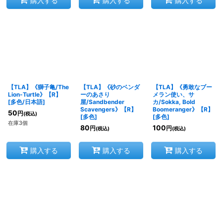
購入する
購入する
購入する
【TLA】《獅子亀/The
【TLA】《砂のベンダ
【TLA】《勇敢なブー
Lion-Turtle》【R】
ーのあさり
メラン使い、サ
[
多色/日本語
]
屋/Sandbender
カ/Sokka, Bold
Scavengers》【R】
Boomeranger》【R】
50
円
(税込)
[
多色
]
[
多色
]
在庫3個
80
100
円
円
(税込)
(税込)
購入する
購入する
購入する