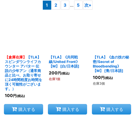
1
2
3
...
5
次
»
在庫あり
並び順
:
絞り込む
【倉庫在庫】
【TLA】
【TLA】《共同戦
【TLA】《血の技の秘
スピンダウンライフカ
線/United Front》
密/Secret of
ウンター アバター 伝
【M】
[
白/日本語
]
Bloodbending》
説の少年アン
（通常商
【M】
[
青/日本語
]
200
円
(税込)
品と比べ、お取り寄せ
100
円
(税込)
在庫1個
に24時間程度お時間を
在庫3個
頂く可能性がございま
す。）
100
円
(税込)
購入する
購入する
購入する