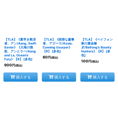
【TLA】《素早き救済
【TLA】《狡猾な簒奪
【TLA】《ベイフォン
者、アン/Aang, Swift
者、アズーラ/Azula,
家の賞金稼
Savior》《大海の憤
Cunning Usurper》
ぎ/Beifong's Bounty
怒、アンとラー/Aang
【R】
[
多色
]
Hunters》【R】
[
多
and La, Ocean's
色
]
80
円
(税込)
Fury》【R】
[
多色
]
100
円
(税込)
900
円
(税込)
購入する
購入する
購入する