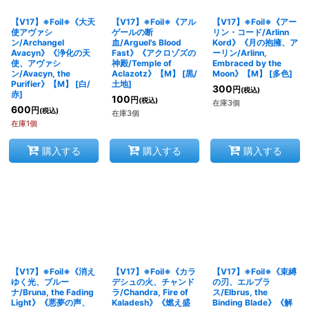
【V17】※Foil※《大天
【V17】※Foil※《アル
【V17】※Foil※《アー
絞り込む
使アヴァシ
ゲールの断
リン・コード/Arlinn
ン/Archangel
血/Arguel's Blood
Kord》《月の抱擁、ア
Avacyn》《浄化の天
Fast》《アクロゾズの
ーリン/Arlinn,
使、アヴァシ
神殿/Temple of
Embraced by the
ン/Avacyn, the
Aclazotz》【M】
[
黒/
Moon》【M】
[
多色
]
Purifier》【M】
[
白/
土地
]
300
円
(税込)
赤
]
100
円
(税込)
在庫3個
600
円
(税込)
在庫3個
在庫1個
購入する
購入する
購入する
【V17】※Foil※《消え
【V17】※Foil※《カラ
【V17】※Foil※《束縛
ゆく光、ブルー
デシュの火、チャンド
の刃、エルブラ
ナ/Bruna, the Fading
ラ/Chandra, Fire of
ス/Elbrus, the
Light》《悪夢の声、
Kaladesh》《燃え盛
Binding Blade》《解