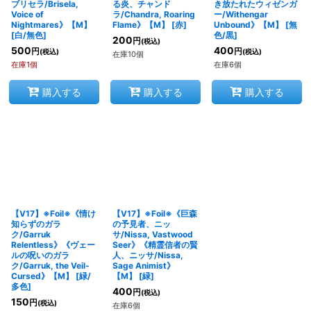
ブリセラ/Brisela,
る炎、チャンド
き放たれたウィゼンガ
Voice of
ラ/Chandra, Roaring
ー/Withengar
Nightmares》【M】
Flame》【M】
[
赤
]
Unbound》【M】
[
無
[
白/無色
]
色/黒
]
200
円
(税込)
500
400
円
円
(税込)
(税込)
在庫10個
在庫1個
在庫6個
購入する
購入する
購入する
【V17】※Foil※《情け
【V17】※Foil※《巨森
知らずのガラ
の予見者、ニッ
ク/Garruk
サ/Nissa, Vastwood
Relentless》《ヴェー
Seer》《精霊信者の賢
ルの呪いのガラ
人、ニッサ/Nissa,
ク/Garruk, the Veil-
Sage Animist》
Cursed》【M】
[
緑/
【M】
[
緑
]
多色
]
400
円
(税込)
150
円
(税込)
在庫6個