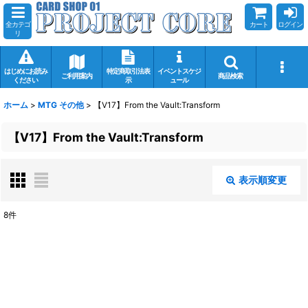
全カテゴ
カート
ログイン
リ
はじめにお読み
特定商取引法表
イベントスケジ
ご利用案内
商品検索
ください
示
ュール
ホーム
>
MTG その他
>
【V17】From the Vault:Transform
【V17】From the Vault:Transform
表示順変更
閉じる
8
件
表示数
:
在庫あり
並び順
: