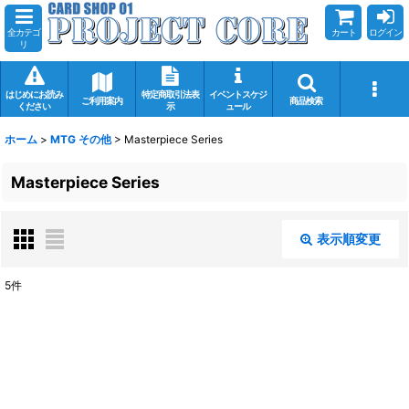
全カテゴ
カート
ログイン
リ
はじめにお読み
特定商取引法表
イベントスケジ
ご利用案内
商品検索
ください
示
ュール
ホーム
>
MTG その他
>
Masterpiece Series
Masterpiece Series
表示順変更
閉じる
5
件
表示数
:
在庫あり
並び順
: