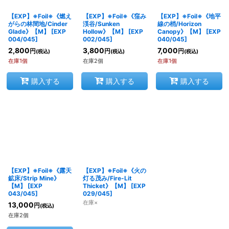
【EXP】※Foil※《燃え
【EXP】※Foil※《窪み
【EXP】※Foil※《地平
絞り込む
がらの林間地/Cinder
渓谷/Sunken
線の梢/Horizon
Glade》【M】
[
EXP
Hollow》【M】
[
EXP
Canopy》【M】
[
EXP
004/045
]
002/045
]
040/045
]
2,800
3,800
7,000
円
円
円
(税込)
(税込)
(税込)
在庫1個
在庫2個
在庫1個
購入する
購入する
購入する
【EXP】※Foil※《露天
【EXP】※Foil※《火の
鉱床/Strip Mine》
灯る茂み/Fire-Lit
【M】
[
EXP
Thicket》【M】
[
EXP
043/045
]
029/045
]
在庫×
13,000
円
(税込)
在庫2個