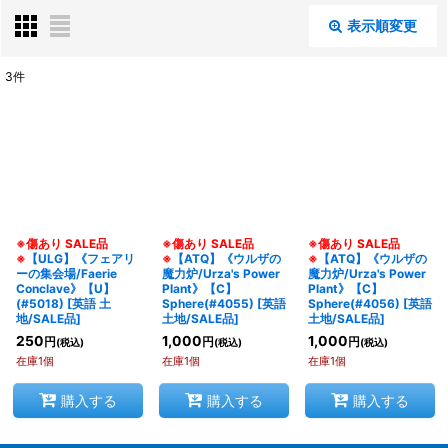
表示順変更
閉じる
3
件
表示数
:
在庫あり
並び順
:
※傷あり SALE品
※傷あり SALE品
※傷あり SALE品
絞り込む
※
【ULG】《フェアリ
※
【ATQ】《ウルザの
※
【ATQ】《ウルザの
ーの集会場/Faerie
魔力炉/Urza's Power
魔力炉/Urza's Power
Conclave》【U】
Plant》【C】
Plant》【C】
(#5018)
[
英語 土
Sphere(#4055)
[
英語
Sphere(#4056)
[
英語
地/SALE品
]
土地/SALE品
]
土地/SALE品
]
250
1,000
1,000
円
円
円
(税込)
(税込)
(税込)
在庫1個
在庫1個
在庫1個
購入する
購入する
購入する