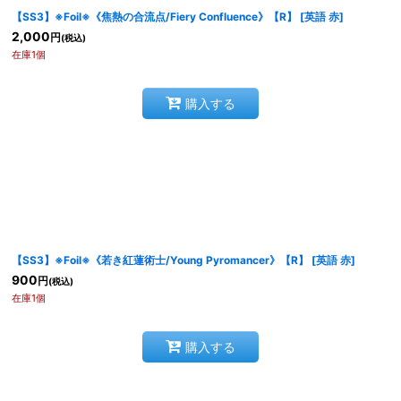
【SS3】※Foil※《焦熱の合流点/Fiery Confluence》【R】
[
英語 赤
]
絞り込む
2,000
円
(税込)
在庫1個
購入する
【SS3】※Foil※《若き紅蓮術士/Young Pyromancer》【R】
[
英語 赤
]
900
円
(税込)
在庫1個
購入する