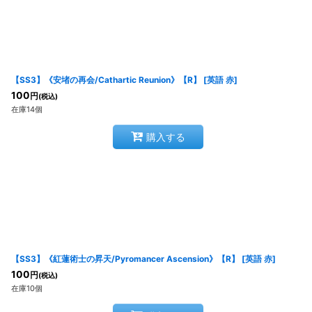
【SS3】《安堵の再会/Cathartic Reunion》【R】
[
英語 赤
]
100
円
(税込)
在庫14個
購入する
【SS3】《紅蓮術士の昇天/Pyromancer Ascension》【R】
[
英語 赤
]
100
円
(税込)
在庫10個