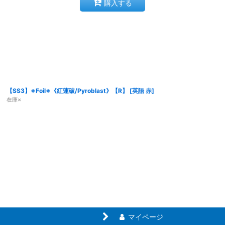
購入する
【SS3】※Foil※《紅蓮破/Pyroblast》【R】
[
英語 赤
]
在庫×
マイページ