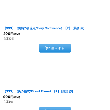
【SS3】《焦熱の合流点/Fiery Confluence》【R】
[
英語 赤
]
400
円
(税込)
在庫12個
購入する
【SS3】《炎の儀式/Rite of Flame》【R】
[
英語 赤
]
900
円
(税込)
在庫3個