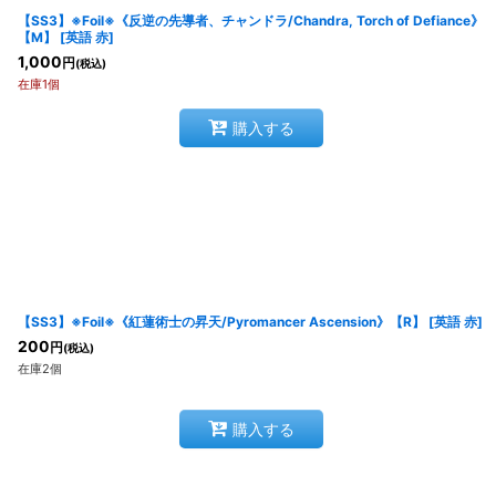
【SS3】※Foil※《反逆の先導者、チャンドラ/Chandra, Torch of Defiance》
【M】
[
英語 赤
]
1,000
円
(税込)
在庫1個
購入する
【SS3】※Foil※《紅蓮術士の昇天/Pyromancer Ascension》【R】
[
英語 赤
]
200
円
(税込)
在庫2個
購入する