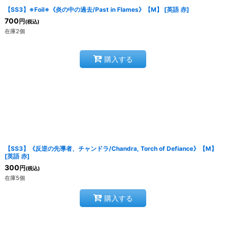
【SS3】※Foil※《炎の中の過去/Past in Flames》【M】
[
英語 赤
]
700
円
(税込)
在庫2個
購入する
【SS3】《反逆の先導者、チャンドラ/Chandra, Torch of Defiance》【M】
[
英語 赤
]
300
円
(税込)
在庫5個
購入する