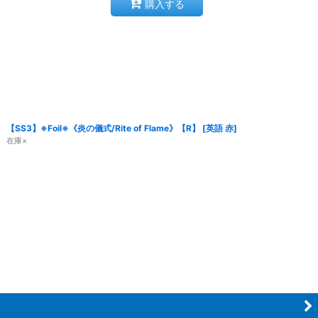
購入する
【SS3】※Foil※《炎の儀式/Rite of Flame》【R】
[
英語 赤
]
在庫×