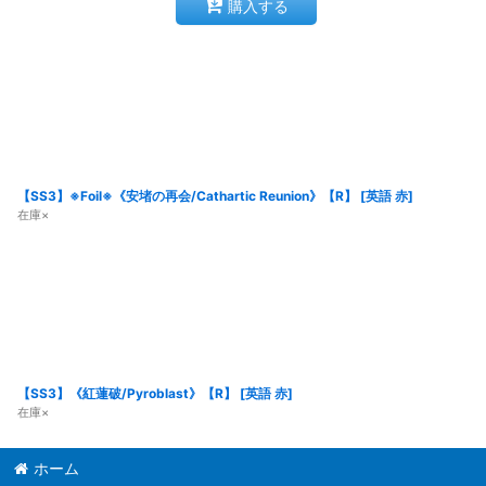
購入する
【SS3】※Foil※《安堵の再会/Cathartic Reunion》【R】
[
英語 赤
]
在庫×
【SS3】《紅蓮破/Pyroblast》【R】
[
英語 赤
]
在庫×
ホーム