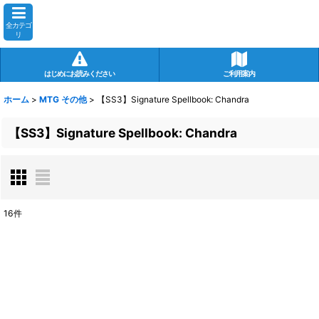
全カテゴ
リ
はじめにお読みください
ご利用案内
ホーム
>
MTG その他
>
【SS3】Signature Spellbook: Chandra
【SS3】Signature Spellbook: Chandra
16
件
表示数
:
在庫あり
並び順
: