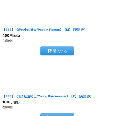
【SS3】《炎の中の過去/Past in Flames》【M】
[
英語 赤
]
450
円
(税込)
在庫9個
購入する
【SS3】《若き紅蓮術士/Young Pyromancer》【R】
[
英語 赤
]
100
円
(税込)
在庫6個