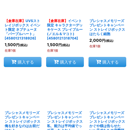
【倉庫在庫】
UVSスト
【倉庫在庫】
イベント
プレシャスメモリーズ
レイジボックス イベン
限定 キャラクターデッ
プレゼントキャンペー
ト限定 ネプテューヌ
キケース ブレイブルー
ン ストレイジボックス
「パープルハート」
(ノエル＆マコト)
はたらく細胞
[
4580121318926
]
[
4580121318704
]
2,000
円
(税込)
1,500
1,500
円
円
(税込)
(税込)
在庫1個
在庫1個
在庫1個
購入する
購入する
購入する
プレシャスメモリーズ
プレシャスメモリーズ
プレシャスメモリーズ
プレゼントキャンペー
プレゼントキャンペー
プレゼントキャンペー
ン ストレイジボックス
ン ストレイジボックス
ン ストレイジボックス
俺を好きなのはお前だ
私、能力は平均値でっ
かぐや様は告らせた