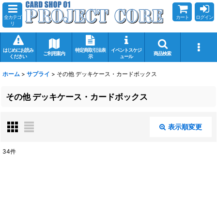
全カテゴ
カート
ログイン
リ
はじめにお読み
特定商取引法表
イベントスケジ
ご利用案内
商品検索
ください
示
ュール
ホーム
>
サプライ
>
その他 デッキケース・カードボックス
その他 デッキケース・カードボックス
表示順変更
閉じる
34
件
表示数
:
在庫あり
並び順
: