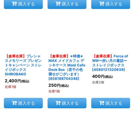
購入する
購入する
購入する
【倉庫在庫】
プレシャ
【倉庫在庫】
※特価※
【倉庫在庫】
Force of
スメモリーズ プレゼン
MAX メイドカフェ デ
Will〜赤い月の童話〜
トキャンペーン ストレ
ッキケース Maid Cafe
ストレイジボックス
イジボックス
Deck Box（若干の色
[
4580121320639
]
SHIROBAKO
褪せがございます）
400
円
(税込)
[
858188704346
]
2,400
円
(税込)
在庫2個
250
円
(税込)
在庫1個
在庫1個
購入する
購入する
購入する