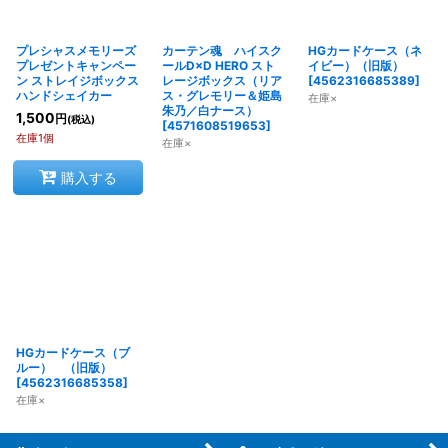
プレシャスメモリーズ
カーテン魂 ハイスク
HGカードケース（ネ
プレゼントキャンペー
ールD×D HERO スト
イビー）（旧版）
ン ストレイジボックス
レージボックス（リア
[
4562316685389
]
ハンドシェイカー
ス・グレモリー＆姫島
在庫×
朱乃／白ナース）
1,500
円
(税込)
[
4571608519653
]
在庫1個
在庫×
購入する
HGカードケース（ブ
ルー） （旧版）
[
4562316685358
]
在庫×