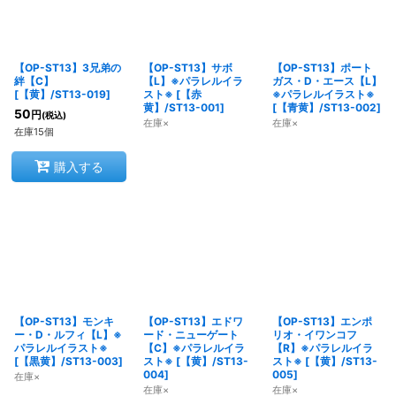
【OP-ST13】3兄弟の
【OP-ST13】サボ
【OP-ST13】ポート
絆【C】
【L】※パラレルイラ
ガス・D・エース【L】
[
【黄】/ST13-019
]
スト※
[
【赤
※パラレルイラスト※
黄】/ST13-001
]
[
【青黄】/ST13-002
]
50
円
(税込)
在庫×
在庫×
在庫15個
購入する
【OP-ST13】モンキ
【OP-ST13】エドワ
【OP-ST13】エンポ
ー・D・ルフィ【L】※
ード・ニューゲート
リオ・イワンコフ
パラレルイラスト※
【C】※パラレルイラ
【R】※パラレルイラ
[
【黒黄】/ST13-003
]
スト※
[
【黄】/ST13-
スト※
[
【黄】/ST13-
004
]
005
]
在庫×
在庫×
在庫×