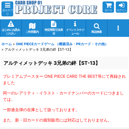
全カテゴ
カート
ログイン
リ
はじめにお読み
特定商取引法表
イベントスケジ
ご利用案内
商品検索
ください
示
ュール
ホーム
>
ONE PIECEカードゲーム （構築済み・PRカード・その他）
>
アルティメットデッキ 3兄弟の絆【ST-13】
アルティメットデッキ 3兄弟の絆【ST-13】
プレミアムブースター ONE PIECE CARD THE BEST等にて再録され
ました
同一のレアリティ・イラスト・カードナンバーのカードにつきまし
ては、
一部過去弾の在庫として扱っております。
また、新・旧カードの個別販売には対応はしておりません。