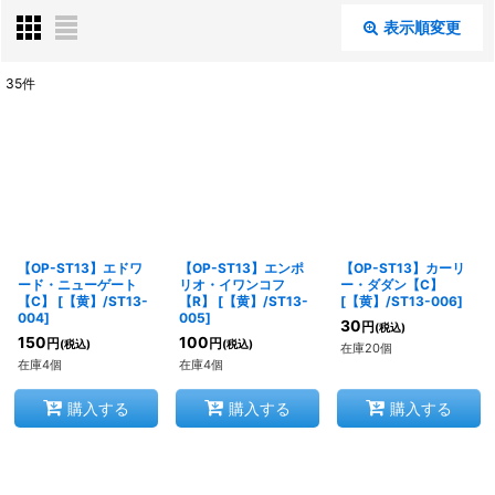
表示順変更
閉じる
35
件
表示数
:
在庫あり
並び順
:
【OP-ST13】エドワ
【OP-ST13】エンポ
【OP-ST13】カーリ
絞り込む
ード・ニューゲート
リオ・イワンコフ
ー・ダダン【C】
【C】
[
【黄】/ST13-
【R】
[
【黄】/ST13-
[
【黄】/ST13-006
]
004
]
005
]
30
円
(税込)
150
100
円
円
(税込)
(税込)
在庫20個
在庫4個
在庫4個
購入する
購入する
購入する