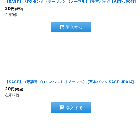
【SAST】《TG タンク・ラーヴァ》【ノーマル】
[
基本パック SAST-JP011
]
30
円
(税込)
在庫9個
購入する
【SAST】《守護竜プロミネシス》【ノーマル】
[
基本パック SAST-JP014
]
20
円
(税込)
在庫12個
購入する