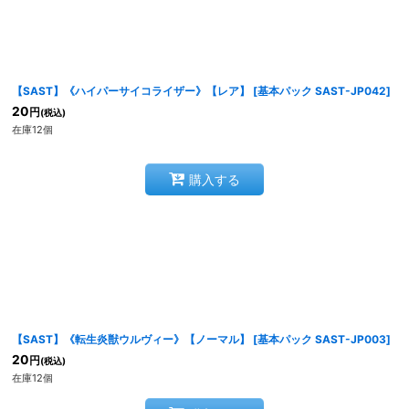
【SAST】《ハイパーサイコライザー》【レア】
[
基本パック SAST-JP042
]
20
円
(税込)
在庫12個
購入する
【SAST】《転生炎獣ウルヴィー》【ノーマル】
[
基本パック SAST-JP003
]
20
円
(税込)
在庫12個