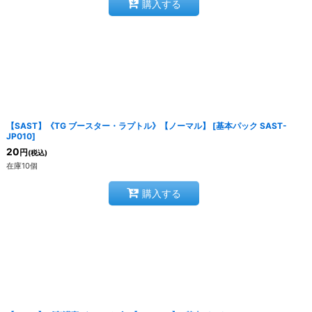
購入する
【SAST】《TG ブースター・ラプトル》【ノーマル】
[
基本パック SAST-
JP010
]
20
円
(税込)
在庫10個
購入する