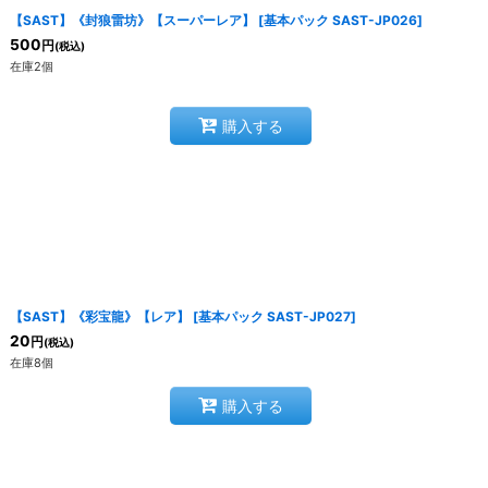
【SAST】《封狼雷坊》【スーパーレア】
[
基本パック SAST-JP026
]
500
円
(税込)
在庫2個
購入する
【SAST】《彩宝龍》【レア】
[
基本パック SAST-JP027
]
20
円
(税込)
在庫8個
購入する