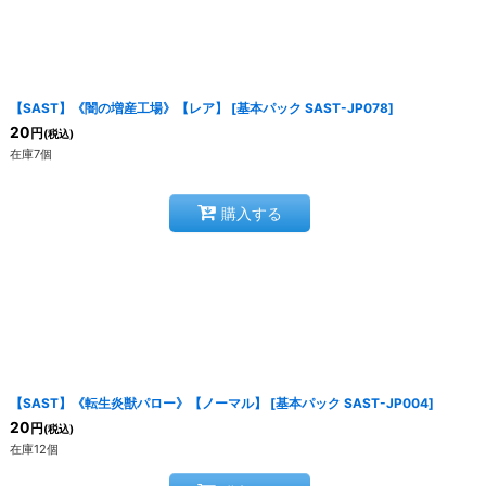
【SAST】《闇の増産工場》【レア】
[
基本パック SAST-JP078
]
20
円
(税込)
在庫7個
購入する
【SAST】《転生炎獣パロー》【ノーマル】
[
基本パック SAST-JP004
]
20
円
(税込)
在庫12個