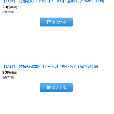
【SAST】《守護竜ガルミデス》【ノーマル】
[
基本パック SAST-JP013
]
20
円
(税込)
在庫12個
購入する
【SAST】《不知火の武部》【ノーマル】
[
基本パック SAST-JP019
]
20
円
(税込)
在庫12個
購入する