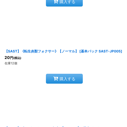
購入する
【SAST】《転生炎獣フォクサー》【ノーマル】
[
基本パック SAST-JP005
]
20
円
(税込)
在庫12個
購入する