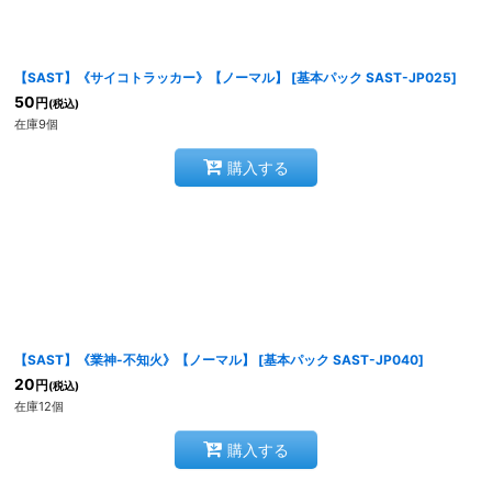
【SAST】《サイコトラッカー》【ノーマル】
[
基本パック SAST-JP025
]
50
円
(税込)
在庫9個
購入する
【SAST】《業神-不知火》【ノーマル】
[
基本パック SAST-JP040
]
20
円
(税込)
在庫12個
購入する