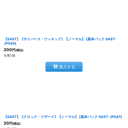
【SAST】《サイバース・ウィキッド》【ノーマル】
[
基本パック SAST-
JP044
]
200
円
(税込)
在庫2個
購入する
【SAST】《クロック・リザード》【ノーマル】
[
基本パック SAST-JP047
]
20
円
(税込)