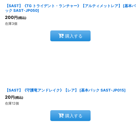
【SAST】《TG トライデント・ランチャー》【アルティメットレア】
[
基本パ
ック SAST-JP050
]
200
円
(税込)
在庫3個
購入する
【SAST】《守護竜アンドレイク》【レア】
[
基本パック SAST-JP015
]
20
円
(税込)
在庫12個
購入する