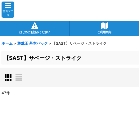
全カテゴ
リ
はじめにお読みください
ご利用案内
ホーム
>
遊戯王 基本パック
>
【SAST】サベージ・ストライク
【SAST】サベージ・ストライク
47
件
表示数
:
在庫あり
並び順
: