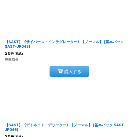
【SAST】《サイバース・インテグレーター》【ノーマル】
[
基本パック
SAST-JP043
]
20
円
(税込)
在庫12個
購入する
【SAST】《デトネイト・デリーター》【ノーマル】
[
基本パック SAST-
JP046
]
20
円
(税込)