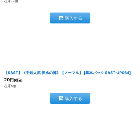
在庫12個
購入する
【SAST】《不知火流 伝承の陣》【ノーマル】
[
基本パック SAST-JP064
]
20
円
(税込)
在庫5個
購入する