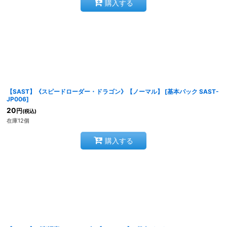
購入する
【SAST】《スピードローダー・ドラゴン》【ノーマル】
[
基本パック SAST-
JP006
]
20
円
(税込)
在庫12個
購入する