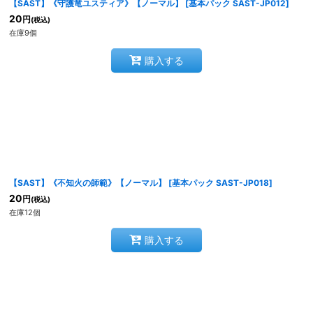
【SAST】《守護竜ユスティア》【ノーマル】
[
基本パック SAST-JP012
]
20
円
(税込)
在庫9個
購入する
【SAST】《不知火の師範》【ノーマル】
[
基本パック SAST-JP018
]
20
円
(税込)
在庫12個
購入する