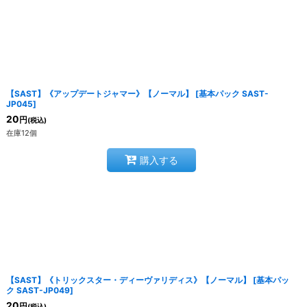
【SAST】《アップデートジャマー》【ノーマル】
[
基本パック SAST-
JP045
]
20
円
(税込)
在庫12個
購入する
【SAST】《トリックスター・ディーヴァリディス》【ノーマル】
[
基本パッ
ク SAST-JP049
]
20
円
(税込)