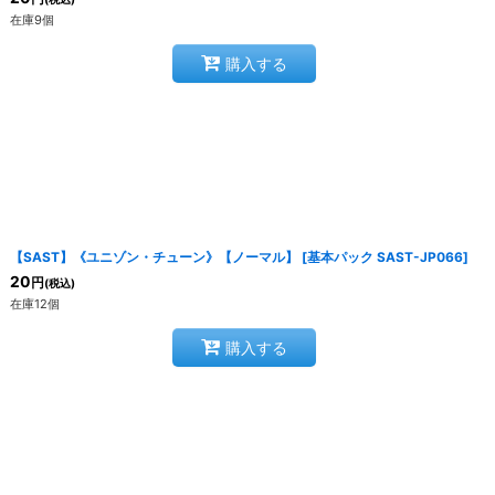
在庫9個
購入する
【SAST】《ユニゾン・チューン》【ノーマル】
[
基本パック SAST-JP066
]
20
円
(税込)
在庫12個
購入する