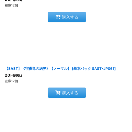
在庫12個
購入する
【SAST】《守護竜の結界》【ノーマル】
[
基本パック SAST-JP061
]
20
円
(税込)
在庫12個
購入する