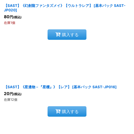
【SAST】《幻創龍ファンタズメイ》【ウルトラレア】
[
基本パック SAST-
絞り込む
JP020
]
80
円
(税込)
在庫1個
購入する
【SAST】《星遺物－『星櫃』》【レア】
[
基本パック SAST-JP016
]
20
円
(税込)
在庫12個
購入する